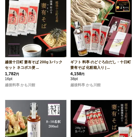
越後十日町 妻有そば 200g 3パック
ギフト 料亭 のどぐろ白だし・十日町
セット ネコポス便 ...
妻有そば 化粧箱入り | ...
1,782
4,158
円
円
16pt
38pt
越後料亭 かも川館
越後料亭 かも川館