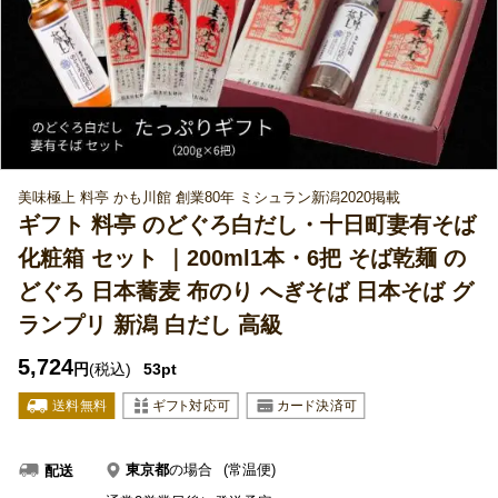
美味極上 料亭 かも川館 創業80年 ミシュラン新潟2020掲載
ギフト 料亭 のどぐろ白だし・十日町妻有そば
化粧箱 セット ｜200ml1本・6把 そば乾麺 の
どぐろ 日本蕎麦 布のり へぎそば 日本そば グ
ランプリ 新潟 白だし 高級
5,724
円
(税込)
53pt
東京都
の場合
(常温便)
配送