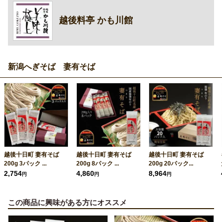
越後料亭 かも川館
新潟へぎそば 妻有そば
越後十日町 妻有そば
越後十日町 妻有そば
越後十日町 妻有そば
200g 3パック ...
200g 8パック ...
200g 20パック...
2,754
4,860
8,964
円
円
円
この商品に興味がある方にオススメ