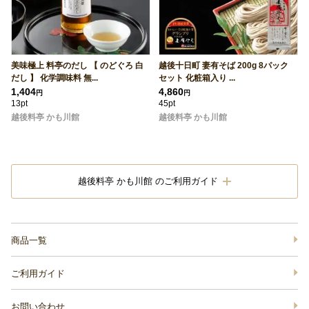
美味極上 料亭のだし 【 のどぐろ 白
越後十日町 妻有そば 200g 8パック
だし 】 化学調味料 無...
セット 化粧箱入り ...
1,404
4,860
円
円
13pt
45pt
越後料亭 かも川館
越後料亭 かも川館
越後料亭 かも川館 のご利用ガイド
商品一覧
ご利用ガイド
お問い合わせ