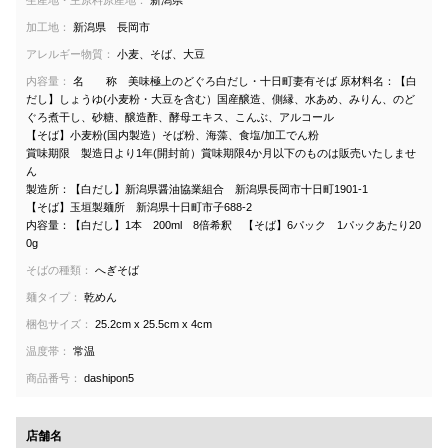
加工地：
新潟県 長岡市
アレルギー物質：
小麦、そば、大豆
内容量：
名 称 美味極上のどぐろ白だし・十日町妻有そば 原材料名：【白
だし】しょうゆ(小麦粉・大豆を含む）国産醸造、側縁、水あめ、みりん、のど
ぐろ煮干し、砂糖、醸造酢、酵母エキス、こんぶ、アルコール
【そば】小麦粉(国内製造）そば粉、海藻、食塩/加工でん粉
賞味期限 製造日より1年(開封前）賞味期限4か月以下のものは販売いたしませ
ん
製造所：【白だし】新潟県醤油協業組合 新潟県長岡市十日町1901-1
【そば】玉垣製麺所 新潟県十日町市子688-2
内容量：【白だし】1本 200ml 8倍希釈 【そば】6パック 1パックあたり20
0g
そばの種類：
へぎそば
麺タイプ：
乾めん
梱包サイズ：
25.2cm x 25.5cm x 4cm
温度帯：
常温
商品番号：
dashipon5
店舗名