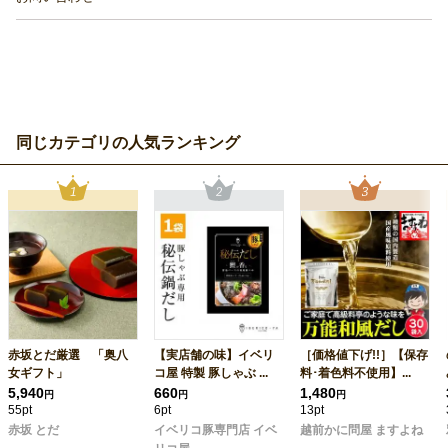
同じカテゴリの人気ランキング
赤坂とだ厳選 「奥八
【実店舗の味】イベリ
［価格値下げ!!］【保存
女ギフト」
コ屋 特製 豚しゃぶ ...
料･着色料不使用】...
5,940
660
1,480
円
円
円
55pt
6pt
13pt
赤坂 とだ
イベリコ豚専門店 イベ
越前かに問屋 ますよね