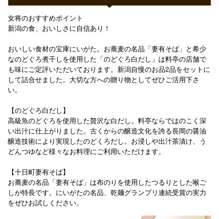
女将のおすすめポイント
新潟の食、おいしさに自信あり！
おいしい食材の宝庫にいがた。お蕎麦の名品「妻有そば」と希少
なのどぐろ煮干しを使用した「のどぐろ白だし」は料亭の店舗で
も味にご定評いただいております。新潟自慢のお品2品をセットに
して詰合せました。大切な方への贈り物としてぜひご活用下さ
い。
【のどぐろ白だし】
高級魚のどぐろを使用した贅沢な白だし。料亭ならではのこく深
い出汁に仕上がりました。古くからの醸造文化を誇る長岡の醤油
醸造技術により実現したのどくろだし。お浸しや出汁茶漬け、う
どんつゆなど様々なお料理にご利用いただけます。
【十日町妻有そば】
お蕎麦の名品「妻有そば」は布のりを使用したつるりとした喉ご
しが特長です。にいがたの名品、乾麺グランプリ連続受賞の実力
をぜひお試しください。