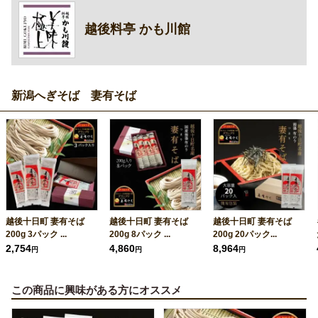
越後料亭 かも川館
新潟へぎそば 妻有そば
越後十日町 妻有そば
越後十日町 妻有そば
越後十日町 妻有そば
200g 3パック ...
200g 8パック ...
200g 20パック...
2,754
4,860
8,964
円
円
円
この商品に興味がある方にオススメ