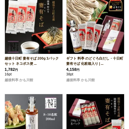
越後十日町 妻有そば 200g 3パック
ギフト 料亭 のどぐろ白だし・十日町
セット ネコポス便 ...
妻有そば 化粧箱入り | ...
1,782
4,158
円
円
16pt
38pt
越後料亭 かも川館
越後料亭 かも川館