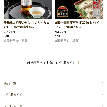
美味極上 料亭のだし 【 のどぐろ 白
越後十日町 妻有そば 200g 8パック
だし 】 化学調味料 無...
セット 化粧箱入り ...
1,404
4,860
円
円
13pt
45pt
越後料亭 かも川館
越後料亭 かも川館
越後料亭 かも川館 のご利用ガイド
商品一覧
ご利用ガイド
お問い合わせ