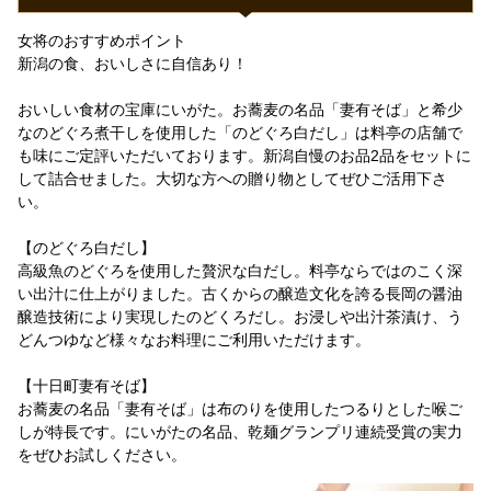
女将のおすすめポイント
新潟の食、おいしさに自信あり！
おいしい食材の宝庫にいがた。お蕎麦の名品「妻有そば」と希少
なのどぐろ煮干しを使用した「のどぐろ白だし」は料亭の店舗で
も味にご定評いただいております。新潟自慢のお品2品をセットに
して詰合せました。大切な方への贈り物としてぜひご活用下さ
い。
【のどぐろ白だし】
高級魚のどぐろを使用した贅沢な白だし。料亭ならではのこく深
い出汁に仕上がりました。古くからの醸造文化を誇る長岡の醤油
醸造技術により実現したのどくろだし。お浸しや出汁茶漬け、う
どんつゆなど様々なお料理にご利用いただけます。
【十日町妻有そば】
お蕎麦の名品「妻有そば」は布のりを使用したつるりとした喉ご
しが特長です。にいがたの名品、乾麺グランプリ連続受賞の実力
をぜひお試しください。