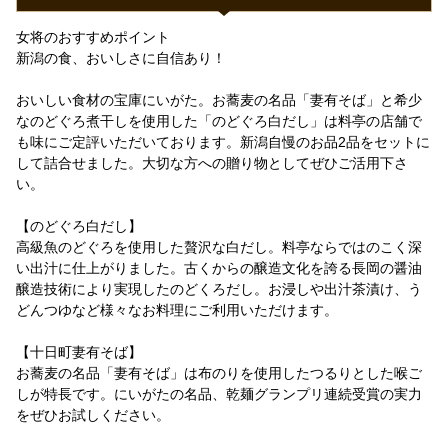
女将のおすすめポイント
新潟の食、おいしさに自信あり！
おいしい食材の宝庫にいがた。お蕎麦の名品「妻有そば」と希少
なのどぐろ煮干しを使用した「のどぐろ白だし」は料亭の店舗で
も味にご定評いただいております。新潟自慢のお品2品をセットに
して詰合せました。大切な方への贈り物としてぜひご活用下さ
い。
【のどぐろ白だし】
高級魚のどぐろを使用した贅沢な白だし。料亭ならではのこく深
い出汁に仕上がりました。古くからの醸造文化を誇る長岡の醤油
醸造技術により実現したのどくろだし。お浸しや出汁茶漬け、う
どんつゆなど様々なお料理にご利用いただけます。
【十日町妻有そば】
お蕎麦の名品「妻有そば」は布のりを使用したつるりとした喉ご
しが特長です。にいがたの名品、乾麺グランプリ連続受賞の実力
をぜひお試しください。