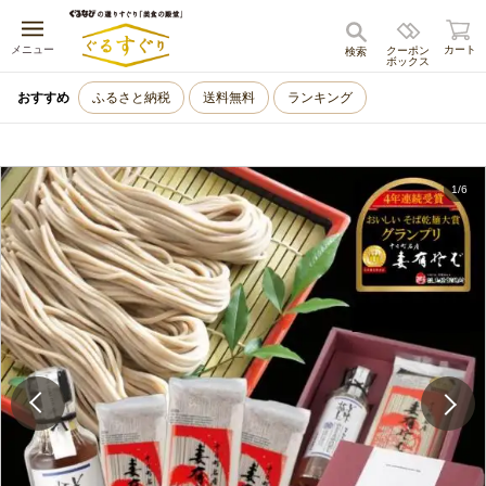
キャンセル
メニュー
カート
クーポン
検索
ボックス
おすすめ
ふるさと納税
送料無料
ランキング
1
/
6