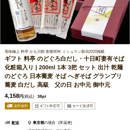
美味極上 料亭 かも川館 創業80年 ミシュラン新潟2020掲載
ギフト 料亭 のどぐろ白だし・十日町妻有そば
化粧箱入り | 200ml 1本 3把 セット 出汁 乾麺
のどぐろ 日本蕎麦 そば へぎそば グランプリ
蕎麦 白だし 高級 父の日 お中元 御中元
4,158
円
(税込)
38pt
東京都
の場合
(常温便)
配送