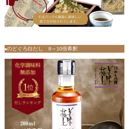
のどぐろ白だし 8～10倍希釈
■