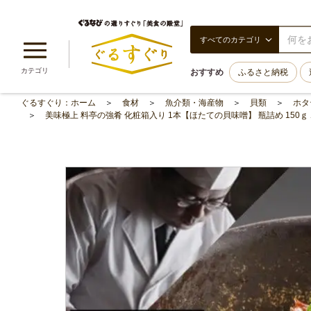
すべてのカテゴリ
カテゴリ
おすすめ
ふるさと納税
ぐるすぐり：ホーム
食材
魚介類・海産物
貝類
ホタ
美味極上 料亭の強肴 化粧箱入り 1本【ほたての貝味噌】 瓶詰め 150ｇ