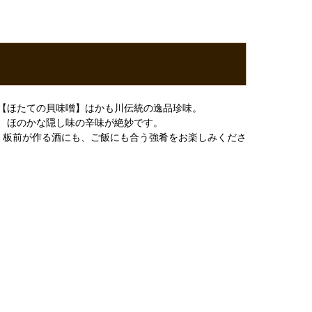
【ほたての貝味噌】はかも川伝統の逸品珍味。
、ほのかな隠し味の辛味が絶妙です。
。板前が作る酒にも、ご飯にも合う強肴をお楽しみくださ