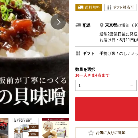
東京都
の場合
(冷
配送
通常2営業日後に発送
お届け日：
8月11日(火
ギフト
手提げ袋
のし
メ
数量を選択
お一人さま4点まで
1
お気に入りに追加