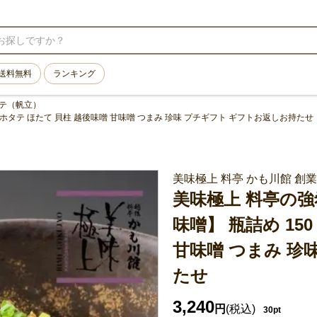
送料無料
ランキング
テ（帆立）
 ホタテ ほたて 貝柱 越後味噌 甘味噌 つまみ 珍味 プチギフト ギフトお返しお持たせ
美味極上 料亭 かも川館 創業
美味極上 料亭の強
味噌】 瓶詰め 15
甘味噌 つまみ 珍
たせ
3,240
円
(税込)
30pt