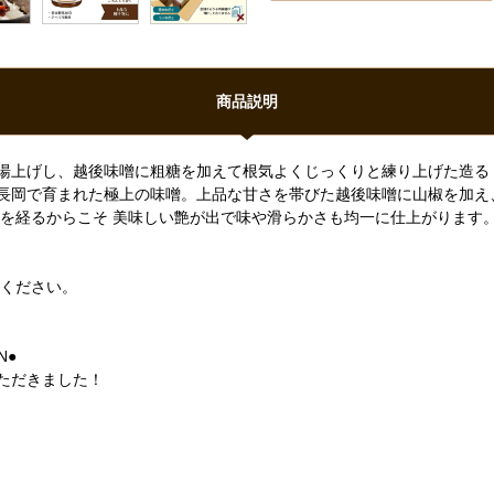
商品説明
湯上げし、越後味噌に粗糖を加えて根気よくじっくりと練り上げた造る
長岡で育まれた極上の味噌。上品な甘さを帯びた越後味噌に山椒を加え
程を経るからこそ 美味しい艶が出で味や滑らかさも均一に仕上がります
しください。
N●
ただきました！