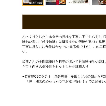
ぷっくりとした生ホタテの貝柱を丁寧に下ごしらえして
味わい深い『越後味噌』は醸造文化の伝統が息づく越後
丁寧に練りこむ作業はかなりの 重労働ですが、この工
い。
板前さんの手間隙掛けた料亭のほたて貝味噌 ぜひお試
ギフト向きの保冷剤をセットした化粧箱入り
●名古屋CBCラジオ 気分爽快！多田しげおの朝からPO
「澤 朋宏のめっちゃウマお取り寄せ！」でご紹介い