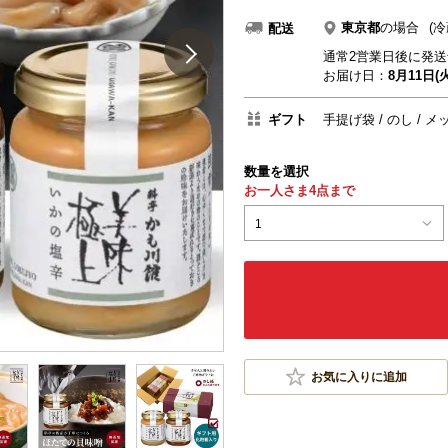
東京都
の場合
(冷
配送
通常2営業日後に発送
お届け日：
8月11日(火
ギフト
手提げ袋
のし
メ
数量を選択
お一人さま4点まで
1
お気に入りに追加