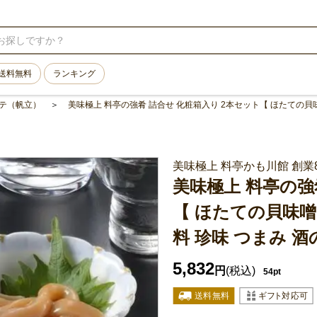
送料無料
ランキング
テ（帆立）
美味極上 料亭の強肴 詰合せ 化粧箱入り 2本セット【 ほたての貝味
美味極上 料亭かも川館 創業8
美味極上 料亭の強
【 ほたての貝味噌
料 珍味 つまみ 酒
5,832
円
(税込)
54pt