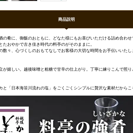
商品説明
酒の肴に、御飯のおともに、どなた様にもお喜びいただける詰め合わせ
とたおやかで古き佳き時代の料亭のがそのままに。
の数々、心づくしのおもてなしでお客様の大切な時間をお手伝いいたし
立が嬉しい。越後味噌と粗糖で甘辛の仕上がり。丁寧に練りこんで照り
カと「日本海笹川流れの塩」をごくごくシンプルに贅沢な素材だからこ