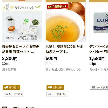
茶香炉＆ローソク＆茶香
お試し 淡路産100% たま
デンマーク
炉専用 茶葉セット ...
ねぎスープ 1...
クバター 有塩 
3,300
500
1,580
円
円
円
30pt
4pt
14pt
川本屋茶舗
旨い食材お取り寄せ めしや
旨い食材お取