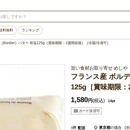
送料無料
ランキング
Bordier］バター 有塩125g［賞味期限：2週間前後］［冷蔵/冷凍可］
旨い食材お取り寄せ めしや
フランス産 ボルディ
125g［賞味期限
1,580
円
(税込)
14pt
東京都
の場合
(冷
配送