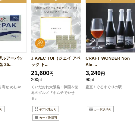
産ルアーパッ
J.AVEC TOI（ジェイ アベ
CRAFT WONDER Non
25...
ック ト...
Ale ...
21,600
3,240
円
円
200pt
90pt
り寄せ めしや
くいだおれ大阪発・韓国＆世
産直！ぐるすぐりの駅
界のグルメ『キムチでやせ
る』