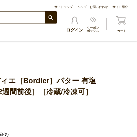
サイトマップ
ヘルプ・お問い合わせ
サイト紹介
クーポン
ログイン
ボックス
カート
エ［Bordier］バター 有塩
：2週間前後］［冷蔵/冷凍可］
蔵便)