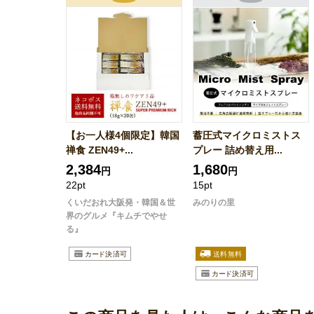
【お一人様4個限定】韓国
蓄圧式マイクロミストス
禅食 ZEN49+...
プレー 詰め替え用...
2,384
1,680
円
円
22pt
15pt
くいだおれ大阪発・韓国＆世
みのりの里
界のグルメ『キムチでやせ
る』