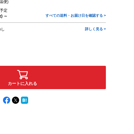
温便)
予定
すべての送料・お届け日を確認する >
) ～
のし
詳しく見る >
カートに入れる