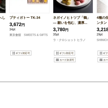
へし
プティガトー TK-34
ネガイノヒトツブ「鶴」
4種の
― 願いを包む、濃厚...
ンタン
3,672
円
3,780
3,21
34pt
円
35pt
29pt
東京會舘 SWEETS & GIFTS
ラ・クロシェット ヒラノ
SHINIC