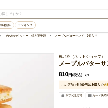
送料無料
ランキング
その他のクッキー・焼き菓子類
メープルバターサンド 5個入り
楓乃樹（ネットショップ）
メープルバターサ
810
円
(税込)
7pt
この店舗で
5,400
円以上購入で
送