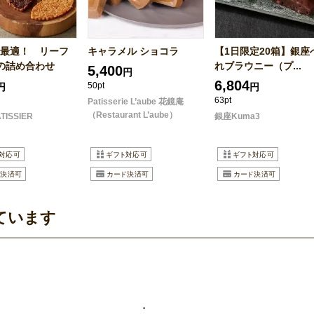
最適！ リーフ
キャラメル ショコラ
【1日限定20箱】銀座
の詰め合わせ
れブラウニー（プ...
5,400
円
6,804
50pt
円
円
63pt
Patisserie L’aube 花鏡庵
（Restaurant L’aube）
ATISSIER
銀座Kuma3
ています