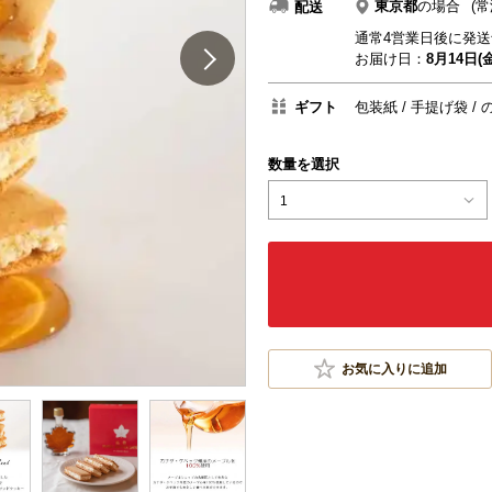
東京都
の場合
(常
配送
通常4営業日後に発送
お届け日：
8月14日(金
ギフト
包装紙
手提げ袋
数量を選択
1
お気に入りに追加