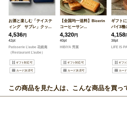
お酒と楽しむ「テイステ
【全国均一送料】Bicerin
ギフトに
ィング サブレ」クッ...
コーヒーサン...
パイ3種
4,536
4,320
4,158
円
円
42pt
40pt
38pt
Patisserie L’aube 花鏡庵
HIBIYA 秀菓
LIFE IS P
（Restaurant L’aube）
この商品を見た人は、こんな商品を買っ