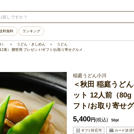
送料無料
ランキング
タ）
うどん・きしめん
うどん
 12束） 贈答用 プレゼント/ギフト/お取り寄せグルメ
稲庭うどん小川
＜秋田 稲庭うど
ット 12人前（80g
フト/お取り寄せ
5,400
円
(税込)
50pt