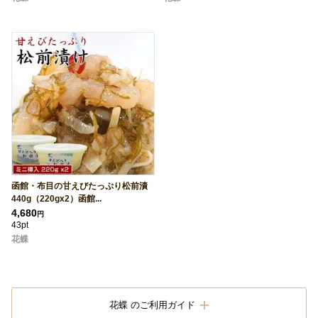
函館・布目の甘えびたっぷり松前漬
440g（220gx2）函館...
4,680
円
43pt
花蝶
花蝶 のご利用ガイド