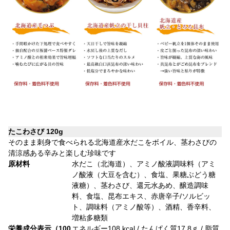
たこわさび 120g
そのまま刺身で食べられる北海道産水だこをボイル、茎わさびの
清涼感ある辛みと楽しむ珍味です
原材料
水だこ（北海道）、アミノ酸液調味料（アミ
ノ酸液（大豆を含む）、食塩、果糖ぶどう糖
液糖）、茎わさび、還元水あめ、醸造調味
料、食塩、昆布エキス、赤唐辛子/ソルビッ
ト、調味料（アミノ酸等）、酒精、香辛料、
増粘多糖類
栄養成分表示（100
エネルギー108 kcal / たんぱく質17.8ｇ / 脂質