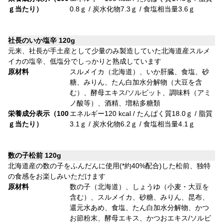
ｇ当たり）
0.8ｇ / 炭水化物7.3ｇ / 食塩相当量3.6ｇ
社長のいか塩辛 120g
元来、社長が手土産として少量のみ製造していた北海道産スルメ
イカの塩辛、低塩分でしっかりと熟成しています
原材料
スルメイカ（北海道）、いか肝臓、食塩、砂
糖、みりん、たん白加水分解物（大豆を含
む）、酵母エキス/ソルビット、調味料（アミ
ノ酸等）、酒精、増粘多糖類
栄養成分表示（100
エネルギー120 kcal / たんぱく質18.0ｇ / 脂質
ｇ当たり）
3.1ｇ / 炭水化物6.2ｇ / 食塩相当量4.1ｇ
数の子松前 120g
北海道産の数の子をふんだんに使用(*約40%配合)した松前、独特
の食感をお楽しみいただけます
原材料
数の子（北海道）、しょうゆ（小麦・大豆を
含む）、スルメイカ、砂糖、みりん、昆布、
還元水あめ、食塩、たん白加水分解物、かつ
お節粉末、酵母エキス、かつおエキス/ソルビ