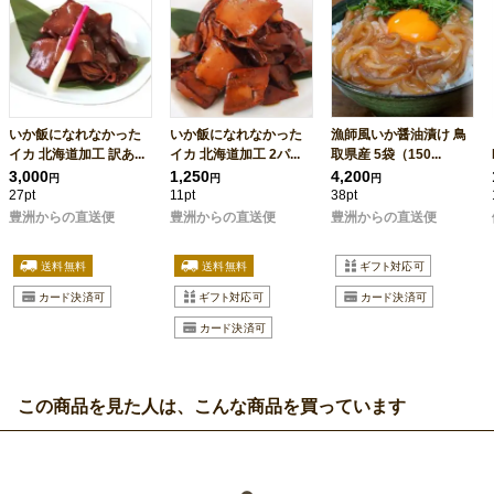
いか飯になれなかった
いか飯になれなかった
漁師風いか醤油漬け 鳥
イカ 北海道加工 訳あ...
イカ 北海道加工 2パ...
取県産 5袋（150...
3,000
1,250
4,200
円
円
円
27pt
11pt
38pt
豊洲からの直送便
豊洲からの直送便
豊洲からの直送便
この商品を見た人は、こんな商品を買っています