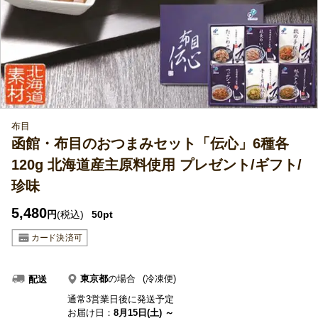
布目
函館・布目のおつまみセット「伝心」6種各
120g 北海道産主原料使用 プレゼント/ギフト/
珍味
5,480
円
(税込)
50pt
東京都
の場合
(冷凍便)
配送
通常3営業日後に発送予定
お届け日：
8月15日(土) ～