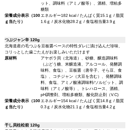
ット、調味料（アミノ酸等）、酒精、増粘多
糖類
栄養成分表示（100
エネルギー182 kcal / たんぱく質15.1ｇ / 脂質
ｇ当たり）
1.6ｇ / 炭水化物28.2ｇ / 食塩相当量3.9ｇ
つぶジャン辛 120g
北海道産の毛つぶを豆板醤ベースの特性ダレに漬け込んだ珍味、
コリっとした歯ごたえがお楽しみいただけます
原材料
アヤボラ貝（北海道）、砂糖、醸造調味料
（ぶどう糖、米醸造液、アルコール、発酵調
味料、食塩）、豆板醤（唐辛子、そら豆、食
塩）、コチジャン（大豆を含む）、発酵調味
料、食塩、アミノ酸液調味料/ソルビット、調
味料（アミノ酸等）、トレハロース、酒精、
pH調整剤、増粘多糖類、酸化防止剤（V.C)
栄養成分表示（100
エネルギー154 kcal / たんぱく質14.8ｇ / 脂質
ｇ当たり）
0.3ｇ / 炭水化物21.1ｇ / 食塩相当量4.2ｇ
干し貝柱松前 120g