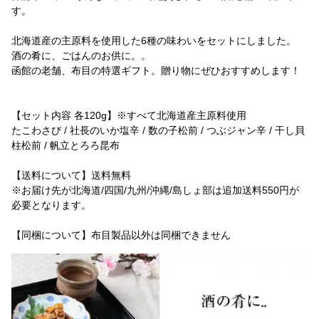
す。
北海道産の主原料を使用した6種の味わいをセットにしました。
酒の肴に、ごはんのお供に。。
函館の老舗、布目の特選ギフト。贈り物にぜひおすすめします！
【セット内容 各120g】※すべて北海道産主原料使用
たこわさび / 社長のいか塩辛 / 数の子松前 / つぶジャン辛 / 干し貝
柱松前 / 帆立とろろ昆布
【送料について】送料無料
※お届け先が北海道/四国/九州/沖縄/島しょ部は追加送料550円が
必要となります。
【同梱について】布目製品以外は同梱できません