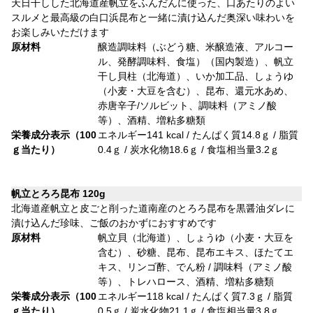
天日干しした北海道産帆立をふんだんに使った、口あたりのよい
スルメと最高級の白口浜昆布と一緒に漬け込んだ奥深い味わいを
お楽しみいただけます
原材料
醸造調味料（ぶどう糖、米醸造液、アルコー
ル、発酵調味料、食塩）（国内製造）、帆立
干し貝柱（北海道）、いか加工品、しょうゆ
（小麦・大豆を含む）、昆布、還元水あめ、
赤唐辛子/ソルビット、調味料（アミノ酸
等）、酒精、増粘多糖類
栄養成分表示（100
エネルギー141 kcal / たんぱく質14.8ｇ / 脂質
ｇ当たり）
0.4ｇ / 炭水化物18.6ｇ / 食塩相当量3.2ｇ
帆立とろろ昆布 120g
北海道産帆立と皮ごと削った道南産のとろろ昆布を黒醤油ダレに
漬け込んだ珍味、ご飯のおかずにおすすめです
原材料
帆立貝（北海道）、しょうゆ（小麦・大豆を
含む）、砂糖、昆布、昆布エキス、ほたてエ
キス、リンゴ酢、でん粉 / 調味料（アミノ酸
等）、トレハロース、酒精、増粘多糖類
栄養成分表示（100
エネルギー118 kcal / たんぱく質7.3ｇ / 脂質
ｇ当たり）
0.5ｇ / 炭水化物21.1ｇ / 食塩相当量3.8ｇ