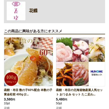
花蝶
この商品に興味がある方にオススメ
函館・布目 数の子60%配合 本数の子
函館・布目の北海道物産展人気セッ
黄金松前 400g (2...
ト おつまみ セット たこ足わ...
3,580
5,480
円
円
33pt
50pt
花蝶
花蝶