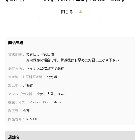
閉じる
商品詳細
賞味期限：
製造日より90日間
冷凍保存の場合です。解凍後はお早めにお召し上がり下さい
保存方法：
マイナス18℃以下で保存
生産地・主原料原産地：
北海道
加工地：
北海道
アレルギー物質：
小麦、大豆、りんご
梱包サイズ：
28cm x 36cm x 4cm
温度帯：
冷凍
商品番号：
N-5001
店舗名