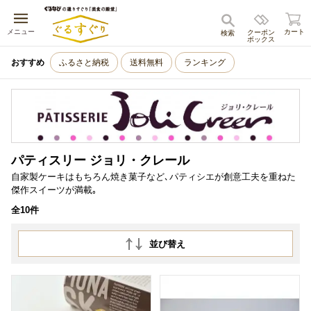
キャンセル
メニュー
カート
クーポン
検索
ボックス
おすすめ
ふるさと納税
送料無料
ランキング
パティスリー ジョリ・クレール
自家製ケーキはもちろん焼き菓子など､パティシエが創意工夫を重ねた
傑作スイーツが満載｡
全10件
並び替え