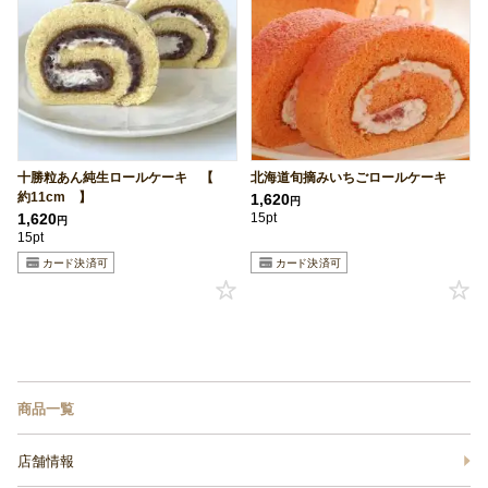
十勝粒あん純生ロールケーキ 【
北海道旬摘みいちごロールケーキ
約11cm 】
1,620
円
1,620
15pt
円
15pt
商品一覧
店舗情報