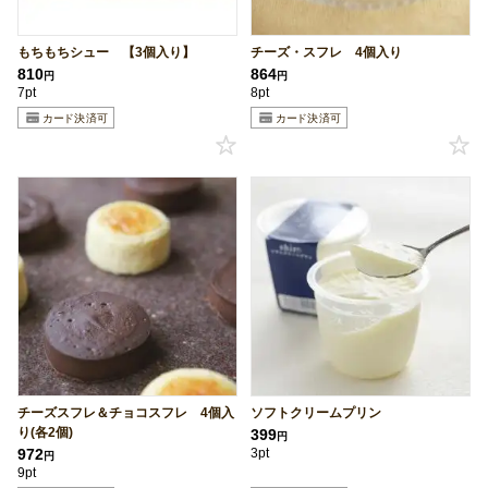
もちもちシュー 【3個入り】
チーズ・スフレ 4個入り
810
864
円
円
7pt
8pt
チーズスフレ＆チョコスフレ 4個入
ソフトクリームプリン
り(各2個)
399
円
972
3pt
円
9pt