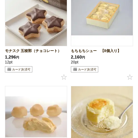
モナスク 五稜郭（チョコレート）
もちもちシュー 【8個入り】
1,296
2,160
円
円
12pt
20pt