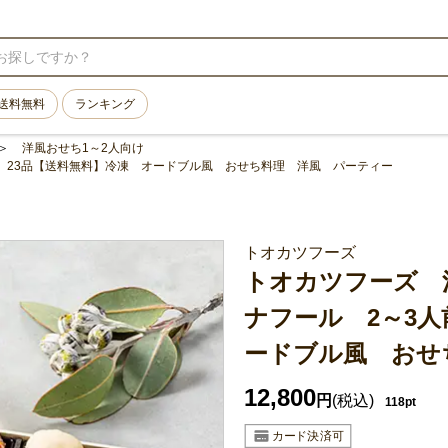
送料無料
ランキング
洋風おせち1～2人向け
人前 23品【送料無料】冷凍 オードブル風 おせち料理 洋風 パーティー
トオカツフーズ
トオカツフーズ 洋
ナフール 2～3人
ードブル風 おせ
12,800
円
(税込)
118pt