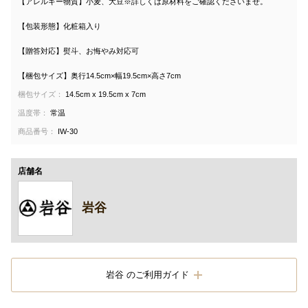
【アレルギー物質】小麦、大豆※詳しくは原材料をご確認くださいませ。
【包装形態】化粧箱入り
【贈答対応】熨斗、お悔やみ対応可
【梱包サイズ】奥行14.5cm×幅19.5cm×高さ7cm
梱包サイズ：
14.5cm x 19.5cm x 7cm
温度帯：
常温
商品番号：
IW-30
店舗名
岩谷
岩谷 のご利用ガイド