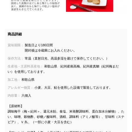
商品詳細
賞味期限：
製造日より180日間
開封後は冷蔵庫にお入れください。
保存方法：
常温（直射日光、高温多湿を避けて保存してください。）
生産地・主原料原産地：
和歌山県 紀州産南高梅、紀州産真鯛（紀州梅まだ
い）を使用しております。
加工地：
和歌山県
アレルギー物質：
小麦、大豆、鮭を使用した設備で製造しております。
内容量：
六個入
【原材料】
調味梅干（梅＜紀州＞、還元水飴、食塩、米発酵調味料、蛋白加水分解物）、た
い、味噌、穀物酢、砂糖／酸味料、酒精、調味料（アミノ酸等）、甘味料（ステ
ビア）、Ｖ.B₁、（一部に小麦・大豆を含む）