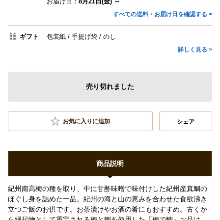
お届け日：
8月21日(金) ～
すべての送料・お届け日を確認する >
ギフト
包装紙
手提げ袋
のし
詳しく見る >
売り切れました
お気に入りに追加
シェア
商品説明
紀州南高梅の種を取り、中に甘酢味噌で味付けした紀州産真鯛の
ほぐし身を詰めた一品。紀州の海と山の恵みを合わせた食欲沸き
立つご飯のお供です。お茶漬けやお酒の肴にもおすすめ。古くか
ら縁起物として重宝される梅と鯛を使用した「梅で鯛」お品は、