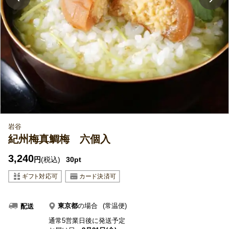
岩谷
紀州梅真鯛梅 六個入
3,240
円
(税込)
30pt
東京都
の場合
(常温便)
配送
通常5営業日後に発送予定