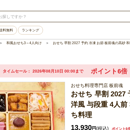
送料無料
ランキング
和風おせち3～4人向け
おせち 早割 2027 予約 冷凍 お節 板前魂の高砂 和
ポイント6倍
タイムセール
2026年08月10日 00:00まで
おせち料理専門店 板前魂
おせち 早割 202
洋風 与段重 4人前 
ち料理
13,930
円
(税込)
ポイント6倍(