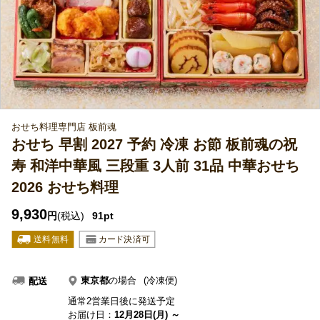
おせち料理専門店 板前魂
おせち 早割 2027 予約 冷凍 お節 板前魂の祝
寿 和洋中華風 三段重 3人前 31品 中華おせち
2026 おせち料理
9,930
円
(税込)
91pt
東京都
の場合
(冷凍便)
配送
通常2営業日後に発送予定
お届け日：
12月28日(月) ～