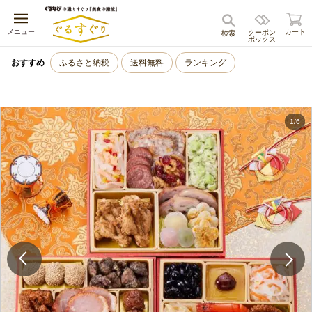
キャンセル
メニュー
カート
クーポン
検索
ボックス
おすすめ
ふるさと納税
送料無料
ランキング
1
/
6