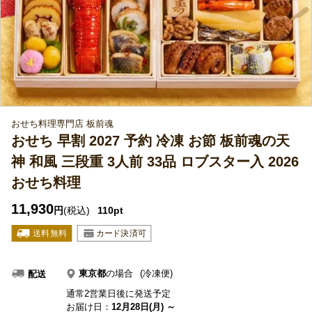
おせち料理専門店 板前魂
おせち 早割 2027 予約 冷凍 お節 板前魂の天
神 和風 三段重 3人前 33品 ロブスター入 2026
おせち料理
11,930
円
(税込)
110pt
東京都
の場合
(冷凍便)
配送
通常2営業日後に発送予定
お届け日：
12月28日(月) ～