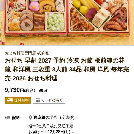
おせち料理専門店 板前魂
おせち 早割 2027 予約 冷凍 お節 板前魂の花
籠 和洋風 三段重 3人前 34品 和風 洋風 毎年完
売 2026 おせち料理
9,730
円
(税込)
90pt
東京都
の場合
(冷凍便)
配送
通常2営業日後に発送予定
お届け日：
12月28日(月) ～