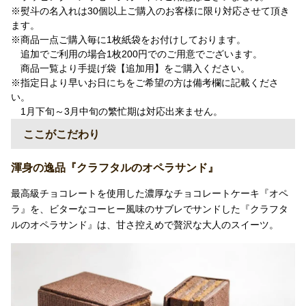
※熨斗の名入れは30個以上ご購入のお客様に限り対応させて頂き
ます。
※商品一点ご購入毎に1枚紙袋をお付けしております。
追加でご利用の場合1枚200円でのご用意でございます。
商品一覧より手提げ袋【追加用】をご購入ください。
※指定日より早いお日にちをご希望の方は備考欄に記載くださ
い。
1月下旬～3月中旬の繁忙期は対応出来ません。
ここがこだわり
渾身の逸品『クラフタルのオペラサンド』
最高級チョコレートを使用した濃厚なチョコレートケーキ『オペ
ラ』を、ビターなコーヒー風味のサブレでサンドした『クラフタ
ルのオペラサンド』は、甘さ控えめで贅沢な大人のスイーツ。