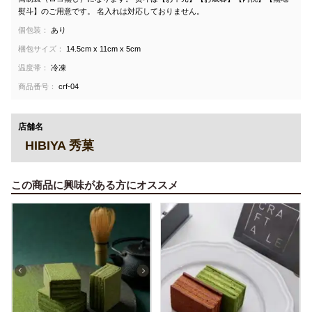
熨斗】のご用意です。 名入れは対応しておりません。
個包装：
あり
梱包サイズ：
14.5cm x 11cm x 5cm
温度帯：
冷凍
商品番号：
crf-04
店舗名
HIBIYA 秀菓
この商品に興味がある方にオススメ