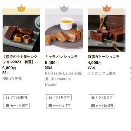
【接待の手土産セレク
キャラメル ショコラ
特撰ガトーショコラ
ション2023 特選】...
5,400
4,000
円
円
6,000
50pt
37pt
円
55pt
Patisserie L’aube 花鏡
ケンズカフェ東京
HIBIYA 秀菓
庵（Restaurant
L’aube）