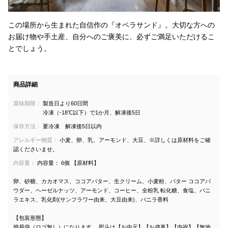
この場所から生まれた自信作の『オペラサンド』。大切な方への
お届け物や手土産、自分へのご褒美に、必ずご満足いただけるこ
とでしょう。
商品詳細
賞味期限：
製造日より60日間
冷凍（-18℃以下）で1か月、解凍後5日
保存方法：
要冷凍 解凍後5日以内
アレルギー物質：
小麦、卵、乳、アーモンド、大豆、※詳しくは原材料をご確
認くださいませ。
内容量：
内容量： 6個 【原材料】
卵、砂糖、カカオマス、ココアバター、生クリーム、小麦粉、バター ココアパ
ウダー、ヘーゼルナッツ、アーモンド、コーヒー、全粉乳 転化糖、食塩、バニ
ラエキス、乳化剤(サンフラワー由来、大豆由来)、バニラ香料
【包装形態】
簡易袋（ロゴ無し）になります。 熨斗は【お中元】【お歳暮】【内祝】【無地