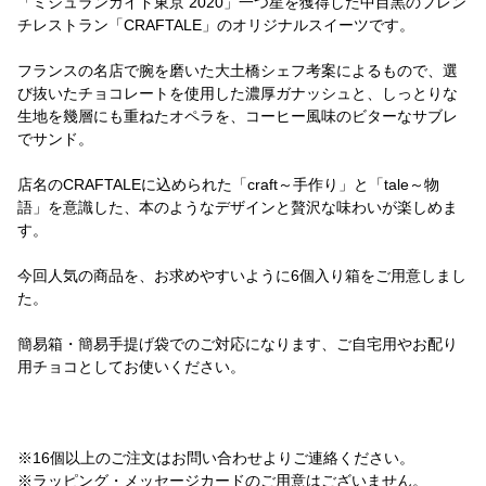
「ミシュランガイド東京 2020」一つ星を獲得した中目黒のフレン
チレストラン「CRAFTALE」のオリジナルスイーツです。
フランスの名店で腕を磨いた大土橋シェフ考案によるもので、選
び抜いたチョコレートを使用した濃厚ガナッシュと、しっとりな
生地を幾層にも重ねたオペラを、コーヒー風味のビターなサブレ
でサンド。
店名のCRAFTALEに込められた「craft～手作り」と「tale～物
語」を意識した、本のようなデザインと贅沢な味わいが楽しめま
す。
今回人気の商品を、お求めやすいように6個入り箱をご用意しまし
た。
簡易箱・簡易手提げ袋でのご対応になります、ご自宅用やお配り
用チョコとしてお使いください。
※16個以上のご注文はお問い合わせよりご連絡ください。
※ラッピング・メッセージカードのご用意はございません。