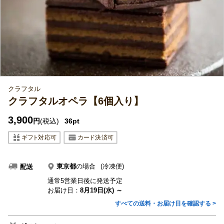
クラフタル
クラフタルオペラ【6個入り】
3,900
円
(税込)
36pt
東京都
の場合
(冷凍便)
配送
通常5営業日後に発送予定
お届け日：
8月19日(水) ～
すべての送料・お届け日を確認する >