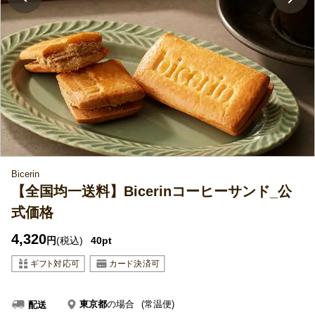
Bicerin
【全国均一送料】Bicerinコーヒーサンド_公
式価格
4,320
円
(税込)
40pt
東京都
の場合
(常温便)
配送