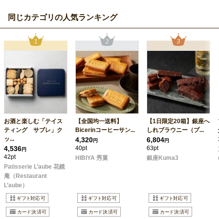
同じカテゴリの人気ランキング
お酒と楽しむ「テイス
【全国均一送料】
【1日限定20箱】銀座へ
ティング サブレ」ク
Bicerinコーヒーサン...
しれブラウニー（プ...
ッ...
4,320
6,804
円
円
4,536
40pt
63pt
円
42pt
HIBIYA 秀菓
銀座Kuma3
Patisserie L’aube 花鏡
庵（Restaurant
L’aube）