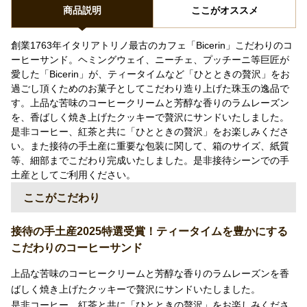
商品説明
ここがオススメ
創業1763年イタリアトリノ最古のカフェ「Bicerin」こだわりのコ
ーヒーサンド。ヘミングウェイ、ニーチェ、プッチーニ等巨匠が
愛した「Bicerin」が、ティータイムなど「ひとときの贅沢」をお
過ごし頂くためのお菓子としてこだわり造り上げた珠玉の逸品で
す。上品な苦味のコーヒークリームと芳醇な香りのラムレーズン
を、香ばしく焼き上げたクッキーで贅沢にサンドいたしました。
是非コーヒー、紅茶と共に「ひとときの贅沢」をお楽しみくださ
い。また接待の手土産に重要な包装に関して、箱のサイズ、紙質
等、細部までこだわり完成いたしました。是非接待シーンでの手
土産としてご利用ください。
ここがこだわり
接待の手土産2025特選受賞！ティータイムを豊かにする
こだわりのコーヒーサンド
上品な苦味のコーヒークリームと芳醇な香りのラムレーズンを香
ばしく焼き上げたクッキーで贅沢にサンドいたしました。
是非コーヒー、紅茶と共に「ひとときの贅沢」をお楽しみくださ