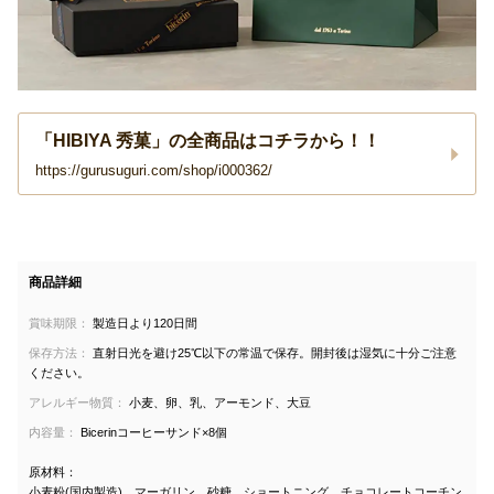
「HIBIYA 秀菓」の全商品はコチラから！！
https://gurusuguri.com/shop/i000362/
商品詳細
賞味期限：
製造日より120日間
保存方法：
直射日光を避け25℃以下の常温で保存。開封後は湿気に十分ご注意
ください。
アレルギー物質：
小麦、卵、乳、アーモンド、大豆
内容量：
Bicerinコーヒーサンド×8個
原材料：
小麦粉(国内製造)、マーガリン、砂糖、ショートニング、チョコレートコーチン