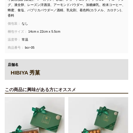
グ、液全卵、レーズン洋酒漬、アーモンドパウダー、加糖練乳、粉末コーヒー、
蜂蜜、食塩、パプリカパウダー／酒精、乳化剤、着色料(カラメル、カロテン)、
香料
個包装：
なし
梱包サイズ：
14cm x 22cm x 5.5cm
温度帯：
常温
商品番号：
bcr-05
店舗名
HIBIYA 秀菓
この商品に興味がある方にオススメ