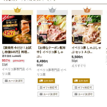
【新発売 今だけ！お試
【お得なクーポン配布
イベリコ豚 しゃぶしゃ
し特価645円】料理...
中】イベリコ豚 しゃ
ぶ セット A (3...
通常価格
1,290円
ぶ...
5,500
円
957
6,490
50pt
円
(25%OFF)
円
11pt
60pt
えりすぐり
イベリコ豚専門店 イベ
イベリコ豚専門店 イベ
リコ屋
リコ屋