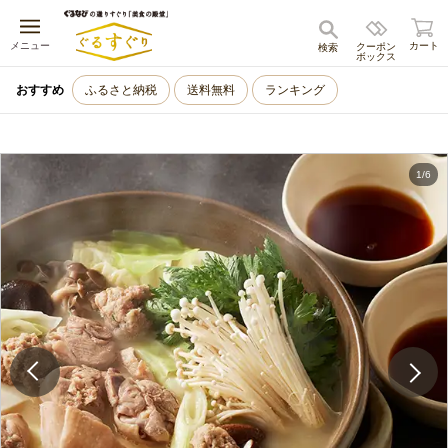
キャンセル
メニュー
カート
クーポン
検索
ボックス
おすすめ
ふるさと納税
送料無料
ランキング
1
/
6