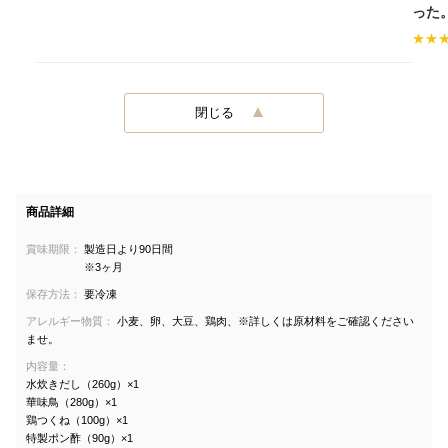
った
★
★
閉じる
商品詳細
賞味期限：
製造日より90日間
※3ヶ月
保存方法：
要冷凍
アレルギー物質：
小麦、卵、大豆、鶏肉、※詳しくは原材料をご確認ください
ませ。
内容量：
水炊きだし（260g）×1
華味鳥（280g）×1
鶏つくね（100g）×1
特製ポン酢（90g）×1