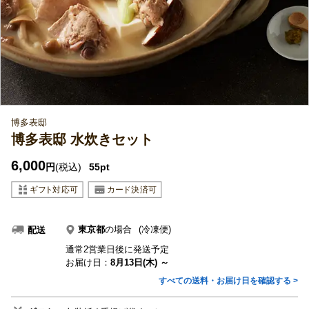
博多表邸
博多表邸 水炊きセット
6,000
円
(税込)
55pt
東京都
の場合
(冷凍便)
配送
通常2営業日後に発送予定
お届け日：
8月13日(木) ～
すべての送料・お届け日を確認する >