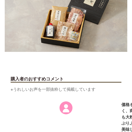
購入者のおすすめコメント
※うれしいお声を一部抜粋して掲載しています
価格
く、
も大
ぷり
美味