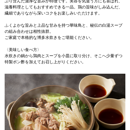
ぷり含んだ濃厚な旨みが特徴です。美容を気遣う方にも喜ばれ、
滋養料理としてもおすすめできる一品。鶏の旨味がしみ込んだ、
繊細でありながら深いコクをお楽しみいただけます。
ふくよかな旨みと上品な甘みを持つ華味鳥と、秘伝の白湯スープ
の組み合わせは相性抜群。
ご家庭で本格的な博多水炊きをご堪能ください。
〈美味しい食べ方〉
水炊きの鍋から鶏肉とスープを小皿に取り分け、そこへ少量ずつ
特製ポン酢を加えてお召し上がりください。