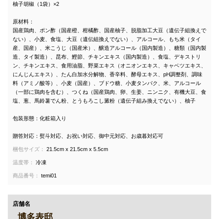
柚子胡椒（1袋）×2
原材料：
国産鶏肉、ポン酢（国産橙、柑橘酢、国産柚子、脱脂加工大豆（遺伝子組換えで
ない）、小麦、食塩、大豆（遺伝組換えでない）、アルコール、もち米（タイ
産、国産）、米こうじ（国産米）、醸造アルコール（国内製造）、糖類（国内製
造、タイ製造）、昆布、鰹節、チキンエキス（国内製造）、食塩、デキストリ
ン、チキンエキス、食用油脂、野菜エキス（オニオンエキス、キャベツエキス、
にんじんエキス）、たん白加水分解物、香辛料、酵母エキス、pH調整剤、調味
料（アミノ酸等）、小麦（国産）、ブドウ糖、小麦タンパク、米、アルコール
（一部に鶏肉を含む）、つくね（国産鶏肉、卵、生姜、ニンニク、有機大豆、食
塩、葱、馬鈴薯でん粉、とうもろこし澱粉（遺伝子組み換えでない）、柚子
包装形態：化粧箱入り
贈答対応：熨斗対応、お祝い対応、御中元対応、お歳暮対応可
梱包サイズ：
21.5cm x 21.5cm x 5.5cm
温度帯：
冷凍
商品番号：
temi01
店舗名
博多表邸