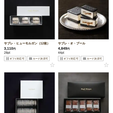
サブレ・ヒューモルガン（12枚）
サブレ・オ・ブール
3,110
4,849
円
円
28pt
44pt