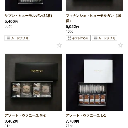
サブレ・ヒューモルガン(24枚)
フィナンシェ・ヒューモルガン（10
個）
5,400
円
50pt
5,022
円
46pt
アソート・ヴァニーユ M-2
アソート・ヴァニーユ L-1
3,402
7,700
円
円
31pt
71pt