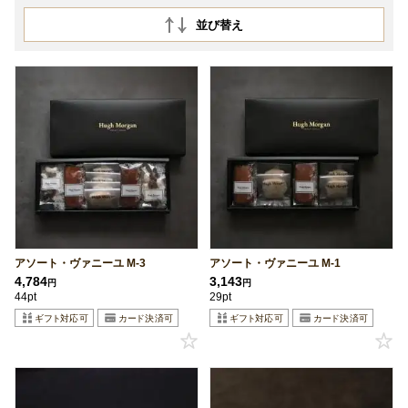
並び替え
アソート・ヴァニーユ M-3
アソート・ヴァニーユ M-1
4,784
3,143
円
円
44pt
29pt