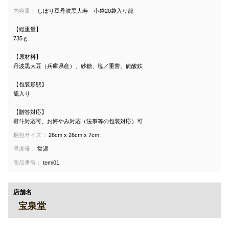
内容量：
しぼり豆丹波黒大寿 小袋20袋入り籠
【総重量】
735ｇ
【原材料】
丹波黒大豆（兵庫県産）、砂糖、塩／重曹、硫酸鉄
【包装形態】
籠入り
【贈答対応】
熨斗対応可、お悔やみ対応（法事等の包装対応）可
梱包サイズ：
26cm x 26cm x 7cm
温度帯：
常温
商品番号：
temi01
店舗名
宝泉堂