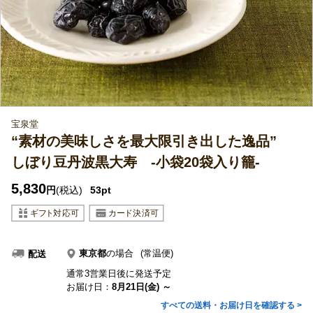
宝泉堂
“素材の美味しさを最大限引き出した逸品”
しぼり豆丹波黒大寿 ‐小袋20袋入り籠‐
5,830
円
(税込)
53pt
東京都
の場合
(常温便)
配送
通常3営業日後に発送予定
お届け日：
8月21日(金) ～
すべての送料・お届け日を確認する >