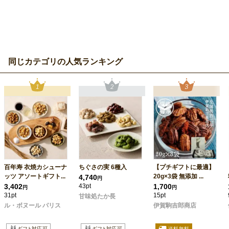
同じカテゴリの人気ランキング
百年寿 衣焼カシューナ
ちぐさの実 6種入
【プチギフトに最適】
ッツ アソートギフト...
20g×3袋 無添加 ...
4,740
円
3,402
43pt
1,700
円
円
31pt
15pt
甘味処たか長
ル・ボヌール パリス
伊賀駒吉郎商店