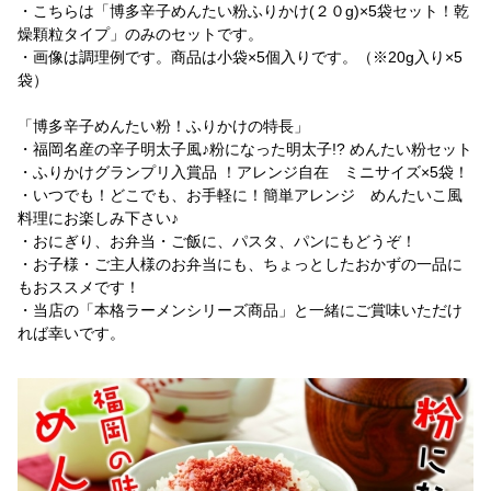
・こちらは「博多辛子めんたい粉ふりかけ(２０g)×5袋セット！乾
燥顆粒タイプ」のみのセットです。
・画像は調理例です。商品は小袋×5個入りです。（※20g入り×5
袋）
「博多辛子めんたい粉！ふりかけの特長」
・福岡名産の辛子明太子風♪粉になった明太子!? めんたい粉セット
・ふりかけグランプリ入賞品 ！アレンジ自在 ミニサイズ×5袋！
・いつでも！どこでも、お手軽に！簡単アレンジ めんたいこ風
料理にお楽しみ下さい♪
・おにぎり、お弁当・ご飯に、パスタ、パンにもどうぞ！
・お子様・ご主人様のお弁当にも、ちょっとしたおかずの一品に
もおススメです！
・当店の「本格ラーメンシリーズ商品」と一緒にご賞味いただけ
れば幸いです。