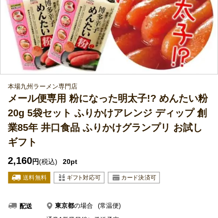
本場九州ラーメン専門店
メール便専用 粉になった明太子!? めんたい粉
20g 5袋セット ふりかけアレンジ ディップ 創
業85年 井口食品 ふりかけグランプリ お試し
ギフト
2,160
円
(税込)
20pt
東京都
の場合
(常温便)
配送