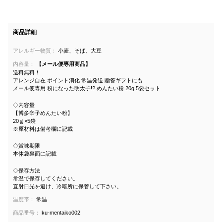
商品詳細
アレルギー物質：
小麦、そば、大豆
内容量：
【メール便専用商品】
送料無料！
アレンジ自在 ポイント消化 常温発送 贈答ギフトにも
メール便専用 粉になった明太子!? めんたい粉 20g 5袋セット
◇内容量
【博多辛子めんたい粉】
20ｇ×5袋
※原材料は備考欄に記載
◇賞味期限
本体袋裏面に記載
◇保存方法
常温で保存してください。
直射日光を避け、冷暗所に保管して下さい。
温度帯：
常温
商品番号：
ku-mentaiko002