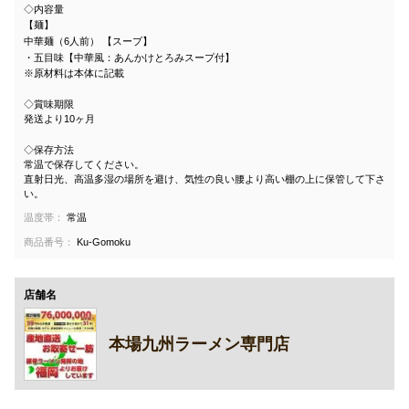
◇内容量
【麺】
中華麺（6人前） 【スープ】
・五目味【中華風：あんかけとろみスープ付】
※原材料は本体に記載
◇賞味期限
発送より10ヶ月
◇保存方法
常温で保存してください。
直射日光、高温多湿の場所を避け、気性の良い腰より高い棚の上に保管して下さ
い。
温度帯：
常温
商品番号：
Ku-Gomoku
店舗名
本場九州ラーメン専門店