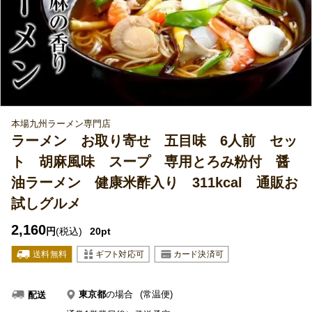
本場九州ラーメン専門店
ラーメン お取り寄せ 五目味 6人前 セッ
ト 胡麻風味 スープ 専用とろみ粉付 醤
油ラーメン 健康米酢入り 311kcal 通販お
試しグルメ
2,160
円
(税込)
20pt
東京都
の場合
(常温便)
配送