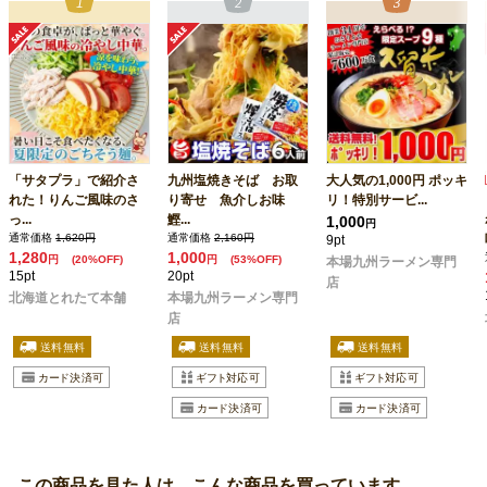
「サタプラ」で紹介さ
九州塩焼きそば お取
大人気の1,000円 ポッキ
れた！りんご風味のさ
り寄せ 魚介しお味
リ！特別サービ...
っ...
鰹...
1,000
円
通常価格
1,620円
通常価格
2,160円
9pt
1,280
1,000
円
(20%OFF)
円
(53%OFF)
本場九州ラーメン専門
15pt
20pt
店
北海道とれたて本舗
本場九州ラーメン専門
店
この商品を見た人は、こんな商品を買っています