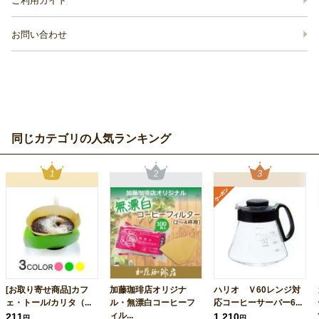
ご利用ガイド
お問い合わせ
同じカテゴリの人気ランキング
[お取り寄せ商品]カフ
加藤珈琲店オリジナ
ハリオ Ｖ60レンジ対
ェ・トール/カリタ（...
ル・無漂白コーヒーフ
応コーヒーサーバー6...
ィル...
211
1,210
円
円