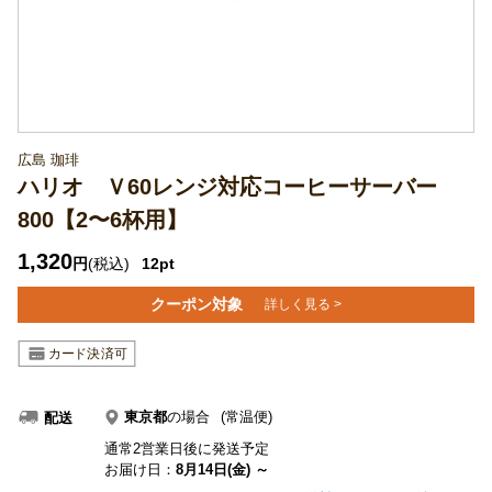
広島 珈琲
ハリオ Ｖ60レンジ対応コーヒーサーバー
800【2〜6杯用】
1,320
円
(税込)
12pt
クーポン対象
詳しく見る >
東京都
の場合
(常温便)
配送
通常2営業日後に発送予定
お届け日：
8月14日(金) ～