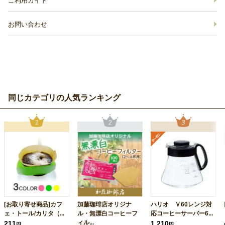
ご利用ガイド
お問い合わせ
同じカテゴリの人気ランキング
[お取り寄せ商品]カフ
加藤珈琲店オリジナ
ハリオ Ｖ60レンジ対
ェ・トール/カリタ（...
ル・無漂白コーヒーフ
応コーヒーサーバー6...
ィル...
211
1,210
円
円