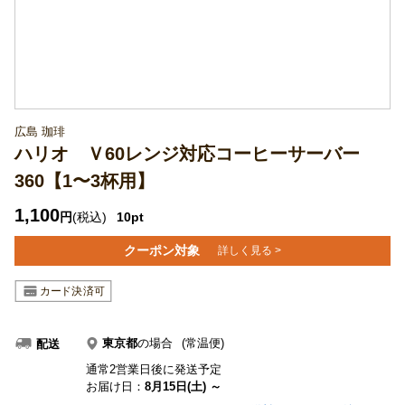
広島 珈琲
ハリオ Ｖ60レンジ対応コーヒーサーバー
360【1〜3杯用】
1,100
円
(税込)
10pt
クーポン対象
詳しく見る >
東京都
の場合
(常温便)
配送
通常2営業日後に発送予定
お届け日：
8月15日(土) ～