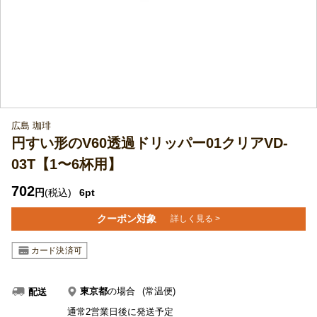
広島 珈琲
円すい形のV60透過ドリッパー01クリアVD-
03T【1〜6杯用】
702
円
(税込)
6pt
クーポン対象
詳しく見る >
東京都
の場合
(常温便)
配送
通常2営業日後に発送予定