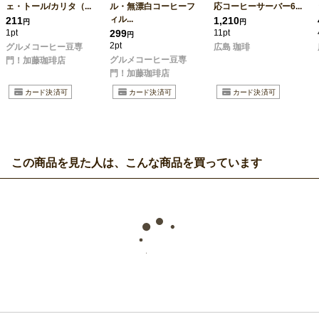
ェ・トール/カリタ（...
ル・無漂白コーヒーフ
応コーヒーサーバー6...
ィル...
211
1,210
円
円
1pt
299
11pt
円
2pt
グルメコーヒー豆専
広島 珈琲
グルメコーヒー豆専
門！加藤珈琲店
門！加藤珈琲店
この商品を見た人は、こんな商品を買っています