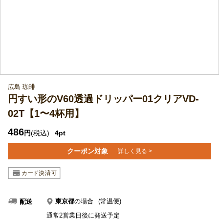
広島 珈琲
円すい形のV60透過ドリッパー01クリアVD-
02T【1〜4杯用】
486
円
(税込)
4pt
クーポン対象
詳しく見る >
東京都
の場合
(常温便)
配送
通常2営業日後に発送予定