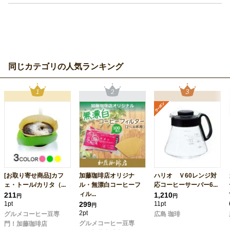
同じカテゴリの人気ランキング
[お取り寄せ商品]カフ
加藤珈琲店オリジナ
ハリオ Ｖ60レンジ対
ェ・トール/カリタ（...
ル・無漂白コーヒーフ
応コーヒーサーバー6...
ィル...
211
1,210
円
円
1pt
299
11pt
円
2pt
グルメコーヒー豆専
広島 珈琲
グルメコーヒー豆専
門！加藤珈琲店