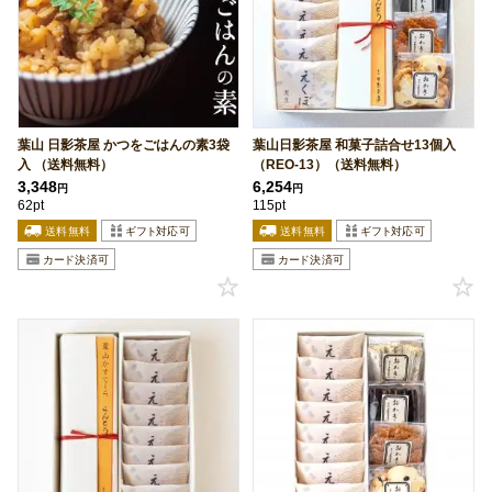
葉山 日影茶屋 かつをごはんの素3袋
葉山日影茶屋 和菓子詰合せ13個入
入 （送料無料）
（REO-13）（送料無料）
3,348
6,254
円
円
62pt
115pt