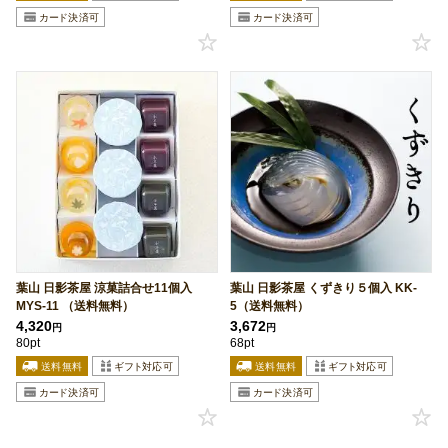
葉山 日影茶屋 涼菓詰合せ11個入
葉山 日影茶屋 くずきり５個入 KK-
MYS-11 （送料無料）
5（送料無料）
4,320
3,672
円
円
80pt
68pt