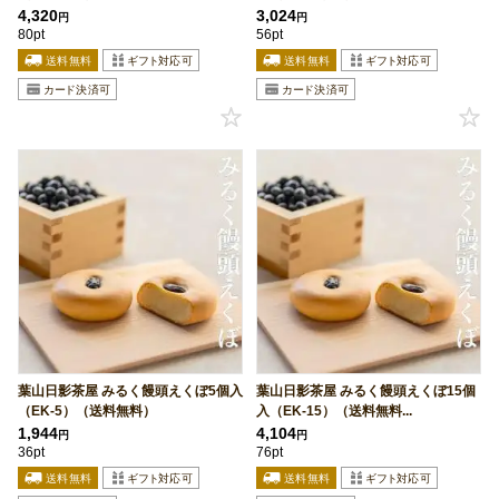
4,320
3,024
円
円
80pt
56pt
葉山日影茶屋 みるく饅頭えくぼ5個入
葉山日影茶屋 みるく饅頭えくぼ15個
（EK-5）（送料無料）
入（EK-15）（送料無料...
1,944
4,104
円
円
36pt
76pt