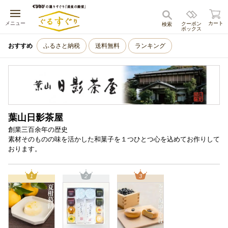
キャンセル
メニュー
カート
クーポン
検索
ボックス
おすすめ
ふるさと納税
送料無料
ランキング
葉山日影茶屋
創業三百余年の歴史
素材そのものの味を活かした和菓子を１つひとつ心を込めてお作りして
おります。
1
2
3