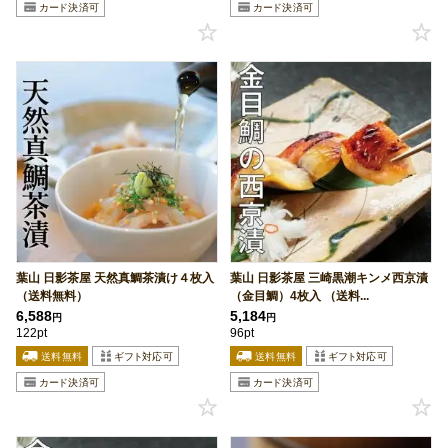
葉山 日影茶屋 天然真鯛茶漬け４枚入
葉山 日影茶屋 三崎黒潮キンメ西京漬
（送料無料）
（金目鯛）4枚入 （送料...
6,588
5,184
円
円
122pt
96pt