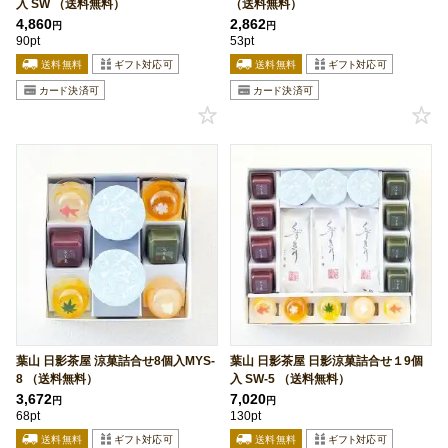
入 SW （送料無料）
（送料無料）
4,860
2,862
円
円
90pt
53pt
葉山 日影茶屋 涼菓詰合せ8個入MYS-
葉山 日影茶屋 日影涼菓詰合せ１9個
8 （送料無料）
入 SW-5 （送料無料）
3,672
7,020
円
円
68pt
130pt