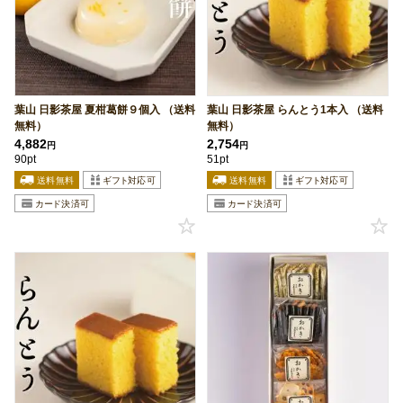
葉山 日影茶屋 夏柑葛餅９個入 （送料
葉山 日影茶屋 らんとう1本入 （送料
無料）
無料）
4,882
2,754
円
円
90pt
51pt