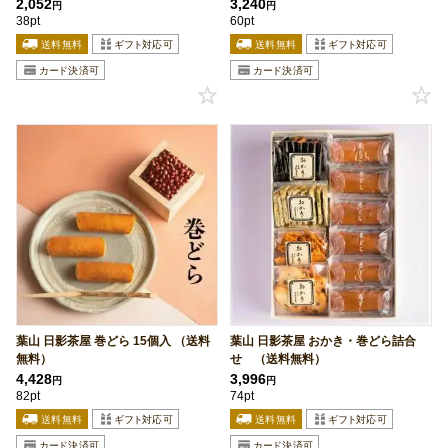
2,052
3,240
円
円
38pt
60pt
葉山 日影茶屋 巻どら 15個入 （送料
葉山 日影茶屋 おかき・巻どら詰合
無料）
せ （送料無料）
4,428
3,996
円
円
82pt
74pt