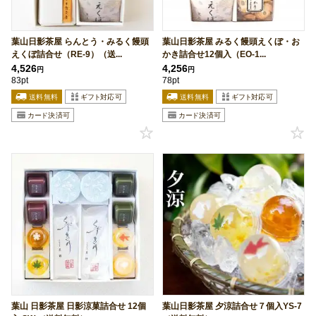
葉山日影茶屋 らんとう・みるく饅頭
葉山日影茶屋 みるく饅頭えくぼ・お
えくぼ詰合せ（RE-9）（送...
かき詰合せ12個入（EO-1...
4,526
4,256
円
円
83pt
78pt
葉山 日影茶屋 日影涼菓詰合せ 12個
葉山日影茶屋 夕涼詰合せ７個入YS-7