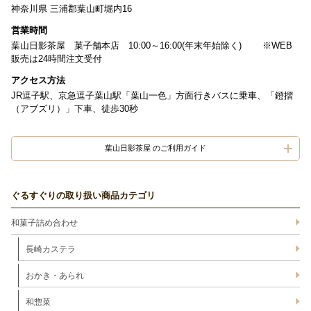
神奈川県 三浦郡葉山町堀内16
営業時間
葉山日影茶屋 菓子舗本店 10:00～16:00(年末年始除く) ※WEB
販売は24時間注文受付
アクセス方法
JR逗子駅、京急逗子葉山駅「葉山一色」方面行きバスに乗車、「鐙摺
（アブズリ）」下車、徒歩30秒
葉山日影茶屋 のご利用ガイド
ぐるすぐりの取り扱い商品カテゴリ
和菓子詰め合わせ
長崎カステラ
おかき・あられ
和惣菜