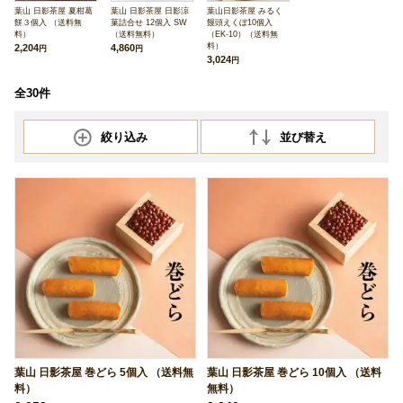
葉山 日影茶屋 夏柑葛
葉山 日影茶屋 日影涼
葉山日影茶屋 みるく
餅３個入 （送料無
菓詰合せ 12個入 SW
饅頭えくぼ10個入
料）
（送料無料）
（EK-10）（送料無
料）
2,204
4,860
円
円
3,024
円
全30件
絞り込み
並び替え
葉山 日影茶屋 巻どら 5個入 （送料無
葉山 日影茶屋 巻どら 10個入 （送料
料）
無料）