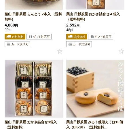
葉山 日影茶屋 らんとう 2本入 （送料
葉山 日影茶屋 おかき詰合せ４袋入
無料）
（送料無料）
4,860
2,592
円
円
90pt
48pt
葉山 日影茶屋 おかき詰合せ8袋入
葉山日影茶屋 みるく饅頭えくぼ10個
（送料無料）
入（EK-10）（送料無料...