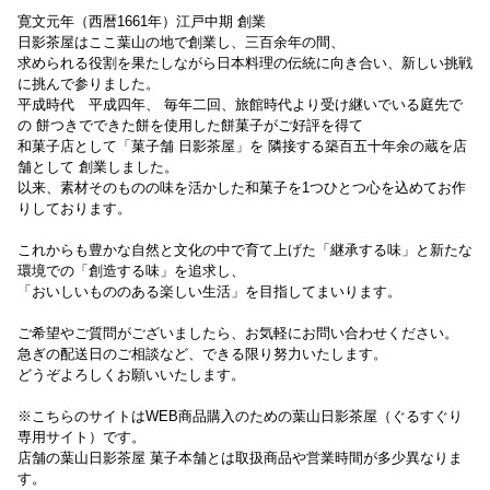
寛文元年（西暦1661年）江戸中期 創業
日影茶屋はここ葉山の地で創業し、三百余年の間、
求められる役割を果たしながら日本料理の伝統に向き合い、新しい挑戦
に挑んで参りました。
平成時代 平成四年、 毎年二回、旅館時代より受け継いでいる庭先で
の 餅つきでできた餅を使用した餅菓子がご好評を得て
和菓子店として「菓子舗 日影茶屋」を 隣接する築百五十年余の蔵を店
舗として 創業しました。
以来、素材そのものの味を活かした和菓子を1つひとつ心を込めてお作
りしております。
これからも豊かな自然と文化の中で育て上げた「継承する味」と新たな
環境での「創造する味」を追求し、
「おいしいもののある楽しい生活」を目指してまいります。
ご希望やご質問がございましたら、お気軽にお問い合わせください。
急ぎの配送日のご相談など、できる限り努力いたします。
どうぞよろしくお願いいたします。
※こちらのサイトはWEB商品購入のための葉山日影茶屋（ぐるすぐり
専用サイト）です。
店舗の葉山日影茶屋 菓子本舗とは取扱商品や営業時間が多少異なりま
す。