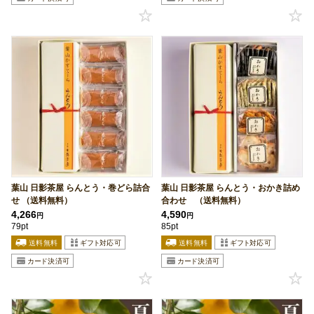
葉山 日影茶屋 らんとう・巻どら詰合
葉山 日影茶屋 らんとう・おかき詰め
せ （送料無料）
合わせ （送料無料）
4,266
4,590
円
円
79pt
85pt