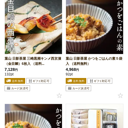
葉山 日影茶屋 三崎黒潮キンメ西京漬
葉山 日影茶屋 かつをごはんの素５袋
（金目鯛）6枚入 （送料...
入 （送料無料）
7,128
4,968
円
円
132pt
92pt