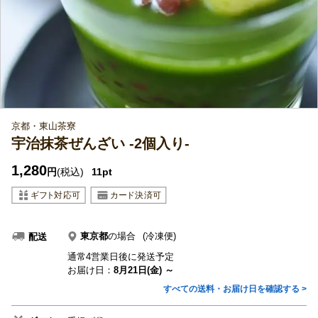
京都・東山茶寮
宇治抹茶ぜんざい -2個入り-
1,280
円
(税込)
11pt
東京都
の場合
(冷凍便)
配送
通常4営業日後に発送予定
お届け日：
8月21日(金) ～
すべての送料・お届け日を確認する >