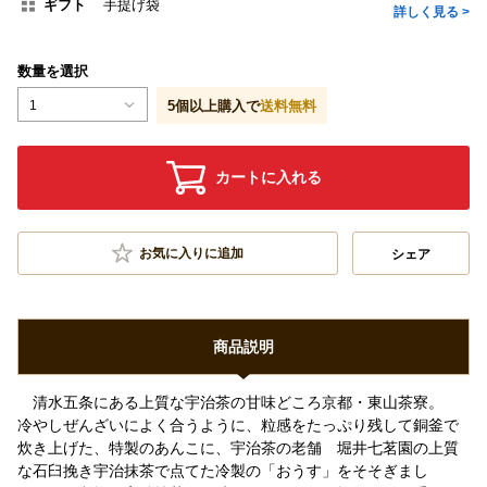
ギフト
手提げ袋
詳しく見る >
数量を選択
1
5
個以上購入で
送料無料
カートに入れる
お気に入りに追加
シェア
商品説明
清水五条にある上質な宇治茶の甘味どころ京都・東山茶寮。
冷やしぜんざいによく合うように、粒感をたっぷり残して銅釜で
炊き上げた、特製のあんこに、宇治茶の老舗 堀井七茗園の上質
な石臼挽き宇治抹茶で点てた冷製の「おうす」をそそぎまし