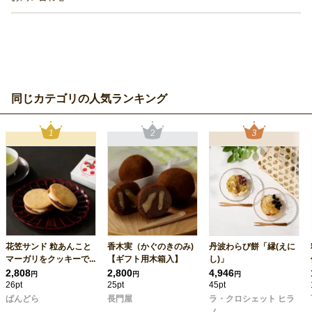
同じカテゴリの人気ランキング
花笠サンド 粒あんこと
香木実（かぐのきのみ)
丹波わらび餅「縁(えに
マーガリをクッキーで...
【ギフト用木箱入】
し)」
2,808
2,800
4,946
円
円
円
26pt
25pt
45pt
ぱんどら
長門屋
ラ・クロシェット ヒラ
ノ