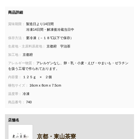
商品詳細
賞味期限：
製造日より14日間
冷凍14日間・解凍後冷蔵当日中
保存方法：
要冷凍（－１８℃以下で保存）
生産地・主原料原産地：
京都府 宇治茶
加工地：
京都府
アレルギー物質：
アレルゲンなし、卵・乳・小麦・えび・やまいも・ゼラチン
を扱う工場で作られております。
内容量：
１２５ｇ × ２個
梱包サイズ：
16cm x 8cm x 7.5cm
温度帯：
冷凍
商品番号：
740
店舗名
京都・東山茶寮