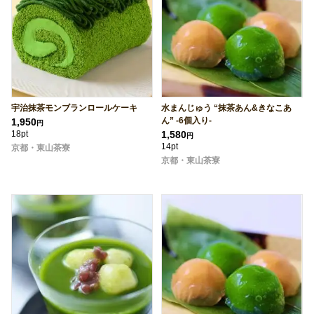
宇治抹茶モンブランロールケーキ
水まんじゅう “抹茶あん&きなこあ
ん” -6個入り-
1,950
円
18pt
1,580
円
14pt
京都・東山茶寮
京都・東山茶寮