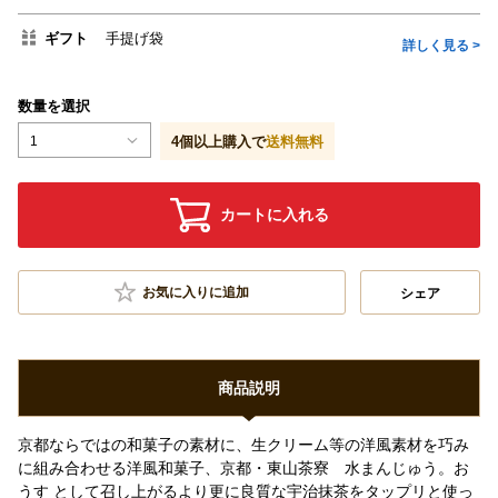
ギフト
手提げ袋
詳しく見る >
数量を選択
1
4
個以上購入で
送料無料
カートに入れる
お気に入りに追加
シェア
商品説明
京都ならではの和菓子の素材に、生クリーム等の洋風素材を巧み
に組み合わせる洋風和菓子、京都・東山茶寮 水まんじゅう。お
うす として召し上がるより更に良質な宇治抹茶をタップリと使っ