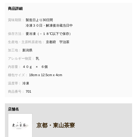
商品詳細
賞味期限：
製造日より30日間
冷凍３０日・解凍後冷蔵当日中
保存方法：
要冷凍（－１８℃以下で保存）
生産地・主原料原産地：
京都府 宇治茶
加工地：
新潟県
アレルギー物質：
乳
内容量：
４０ｇ × ６個
梱包サイズ：
18cm x 12.5cm x 4cm
温度帯：
冷凍
商品番号：
701
店舗名
京都・東山茶寮