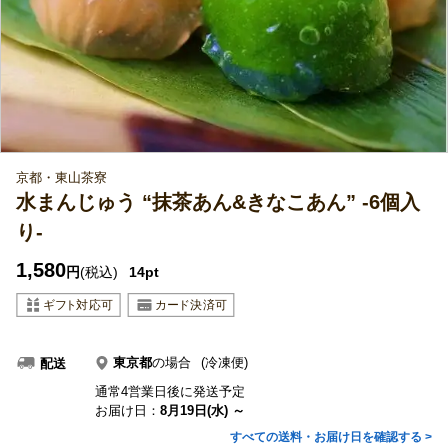
京都・東山茶寮
水まんじゅう “抹茶あん&きなこあん” -6個入
り-
1,580
円
(税込)
14pt
東京都
の場合
(冷凍便)
配送
通常4営業日後に発送予定
お届け日：
8月19日(水) ～
すべての送料・お届け日を確認する >