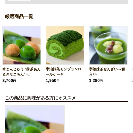
厳選商品一覧
水まんじゅう “抹茶あん
宇治抹茶モンブランロ
宇治抹茶ぜんざい -2個
＆きなこあん” -...
ールケーキ
入り-
3,700
1,950
1,280
円
円
円
この商品に興味がある方にオススメ