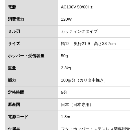
電源
AC100V 50/60Hz
消費電力
120W
ミル刃
カッティングタイプ
サイズ
幅12 奥行21.9 高さ33.7cm
ホッパー・受缶容量
50g
重量
2.3kg
能力
100g/分（カリタ中挽き）
定格時間
5分
原産国
日本（日本専用）
電源コード
1.8m
付属品
フタ・ホッパー・ステンレス製専用受