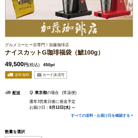
グルメコーヒー豆専門！加藤珈琲店
ナイスカットG珈琲福袋（鯱100g）
49,500
円
(税込)
450pt
東京都
の場合
(常温便)
配送
通常3営業日後に発送予定
お届け日：
8月12日(水) ～
すべての送料・お届け日を確認する >
数量を選択