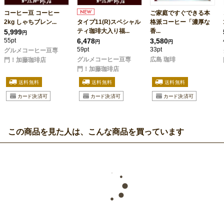
コーヒー豆 コーヒー
ご家庭ですぐできる本
2kg しゃちブレン...
タイプ11(R)スペシャル
格派コーヒー「濃厚な
ティ珈琲大入り福...
香...
5,999
円
55pt
6,478
3,580
円
円
59pt
33pt
グルメコーヒー豆専
グルメコーヒー豆専
広島 珈琲
門！加藤珈琲店
門！加藤珈琲店
この商品を見た人は、こんな商品を買っています