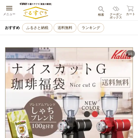
キャンセル
メニュー
カート
クーポン
検索
ボックス
おすすめ
ふるさと納税
送料無料
ランキング
1
/
1