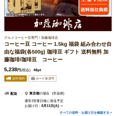
グルメコーヒー豆専門！加藤珈琲店
コーヒー豆 コーヒー 1.5kg 福袋 組み合わせ自
由な福袋(各500g) 珈琲豆 ギフト 送料無料 加
藤珈琲/珈琲豆 コーヒー
5,238
円
(税込)
48pt
東京都
の場合
(常温便)
配送
通常3営業日後に発送予定
お届け日：
8月11日(火) ～
すべての送料・お届け日を確認する >