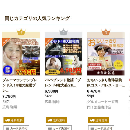
同じカテゴリの人気ランキング
ブルーマウンテンブレ
2025ブレンド物語「ブ
おもいっきり珈琲福袋
ンド入！8種の厳選ブ
レンド4種大盛２k...
(Kコス・パレス・ヨー...
レ...
6,980
6,478
円
円
7,780
64pt
59pt
円
72pt
広島 珈琲
グルメコーヒー豆専
広島 珈琲
門！加藤珈琲店