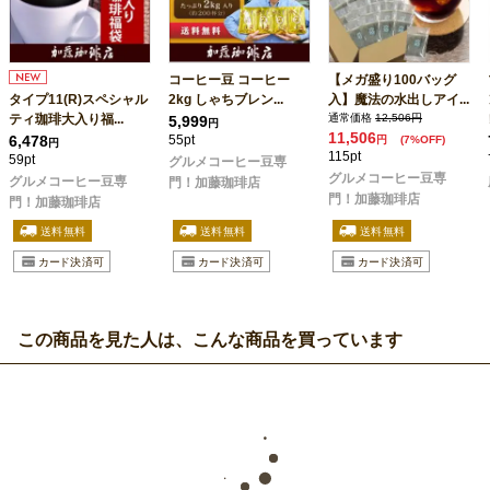
コーヒー豆 コーヒー
【メガ盛り100バッグ
タイプ11(R)スペシャル
2kg しゃちブレン...
入】魔法の水出しアイ...
ティ珈琲大入り福...
通常価格
12,506円
5,999
円
11,506
6,478
55pt
円
(7%OFF)
円
115pt
59pt
グルメコーヒー豆専
グルメコーヒー豆専
グルメコーヒー豆専
門！加藤珈琲店
門！加藤珈琲店
門！加藤珈琲店
この商品を見た人は、こんな商品を買っています