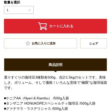
数量を選択
1
カートに入れる
お気に入りに追加
シェア
商品説明
選りすぐりの珈琲豆3種類各500g、合計1.5kgのセットです。美味
しさ、ボリューム、そして価格！いろんな意味で“極限”な珈琲福袋
です。
■ケニアAA（Nyeri & Kiambu） /500g入袋
■タンザニア HONUKOPEスペシャルティ珈琲豆 /500g入袋
■グァテマラ・ラスデリシャス /500g入袋