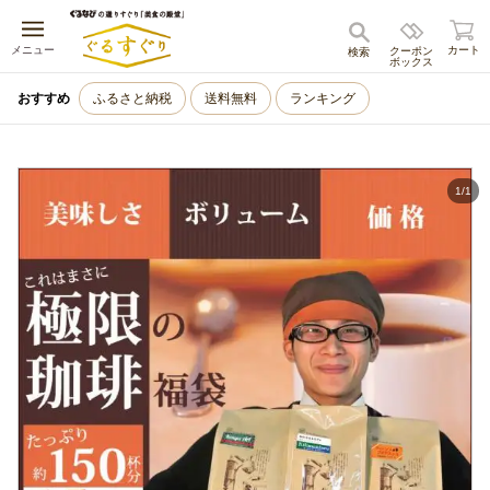
キャンセル
メニュー
カート
クーポン
検索
ボックス
おすすめ
ふるさと納税
送料無料
ランキング
1
/
1