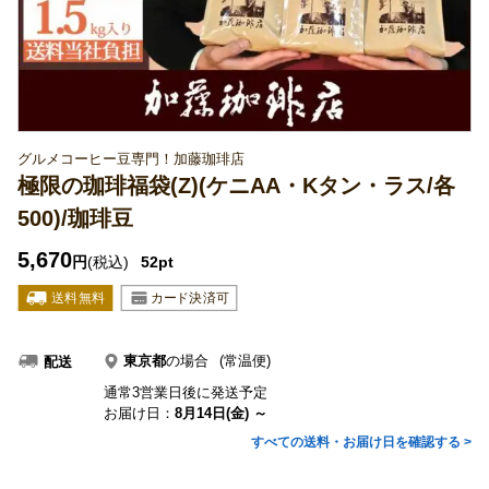
グルメコーヒー豆専門！加藤珈琲店
極限の珈琲福袋(Z)(ケニAA・Kタン・ラス/各
500)/珈琲豆
5,670
円
(税込)
52pt
東京都
の場合
(常温便)
配送
通常3営業日後に発送予定
お届け日：
8月14日(金) ～
すべての送料・お届け日を確認する >