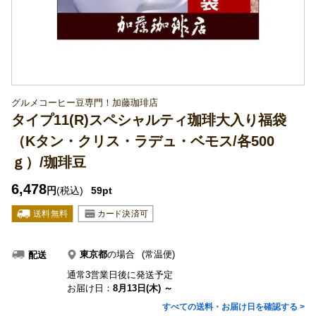
グルメコーヒー豆専門！加藤珈琲店
タイプ11(R)スペシャルティ珈琲大入り福袋
（Kタン・クリス・ラデュ・ベモス/各500
ｇ）/珈琲豆
6,478
円
(税込)
59pt
東京都
の場合
(常温便)
配送
通常3営業日後に発送予定
お届け日：
8月13日(木) ～
すべての送料・お届け日を確認する >