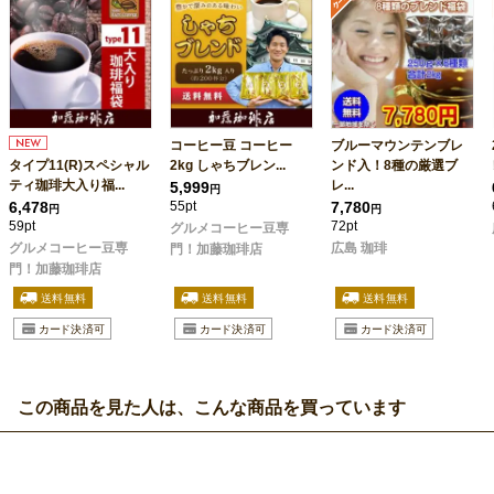
コーヒー豆 コーヒー
ブルーマウンテンブレ
タイプ11(R)スペシャル
2kg しゃちブレン...
ンド入！8種の厳選ブ
ティ珈琲大入り福...
レ...
5,999
円
6,478
55pt
7,780
円
円
59pt
72pt
グルメコーヒー豆専
グルメコーヒー豆専
広島 珈琲
門！加藤珈琲店
門！加藤珈琲店
この商品を見た人は、こんな商品を買っています