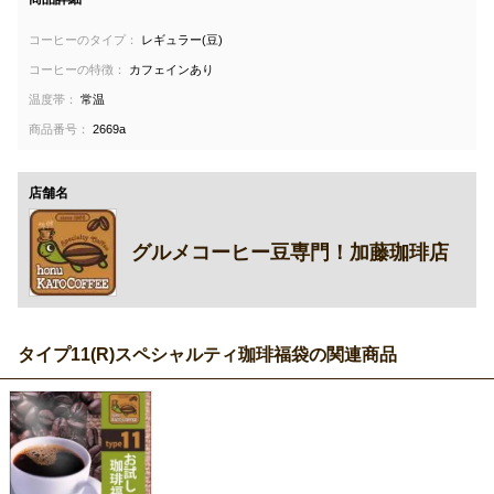
コーヒーのタイプ：
レギュラー(豆)
コーヒーの特徴：
カフェインあり
温度帯：
常温
商品番号：
2669a
店舗名
グルメコーヒー豆専門！加藤珈琲店
タイプ11(R)スペシャルティ珈琲福袋の関連商品