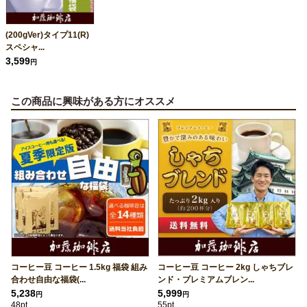
(200gVer)タイプ11(R)
スペシャ...
3,599
円
この商品に興味がある方にオススメ
コーヒー豆 コーヒー 1.5kg 福袋 組み
コーヒー豆 コーヒー 2kg しゃちブレ
合わせ自由な福袋(...
ンド・プレミアムブレン...
5,238
5,999
円
円
48pt
55pt