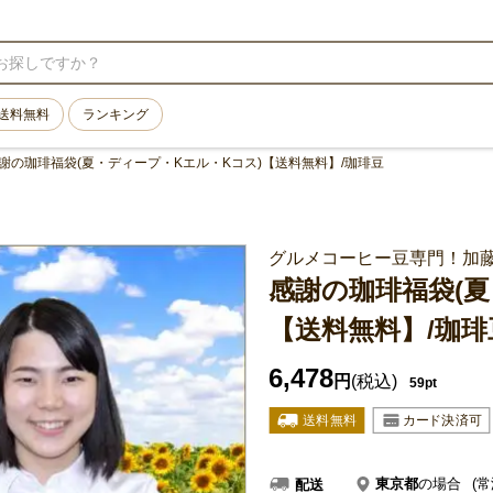
送料無料
ランキング
謝の珈琲福袋(夏・ディープ・Kエル・Kコス)【送料無料】/珈琲豆
グルメコーヒー豆専門！加
感謝の珈琲福袋(夏
【送料無料】/珈琲
6,478
円
(税込)
59pt
東京都
の場合
(常
配送