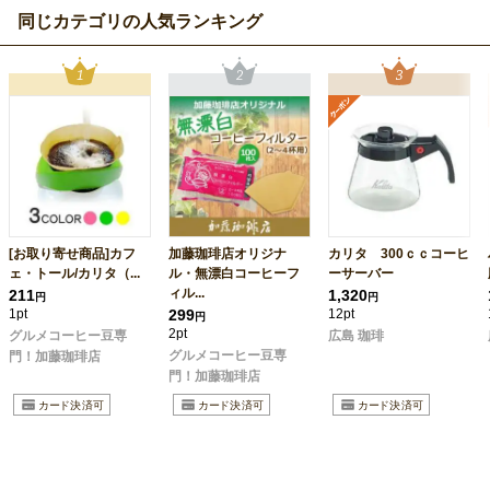
同じカテゴリの人気ランキング
[お取り寄せ商品]カフ
加藤珈琲店オリジナ
カリタ 300ｃｃコーヒ
ェ・トール/カリタ（...
ル・無漂白コーヒーフ
ーサーバー
ィル...
211
1,320
円
円
1pt
299
12pt
円
2pt
グルメコーヒー豆専
広島 珈琲
グルメコーヒー豆専
門！加藤珈琲店
門！加藤珈琲店