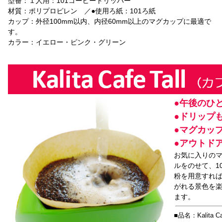
型番：１人用：101コーヒードリッパー
材質：ポリプロピレン ／●使用ろ紙：101ろ紙
カップ：外径100mm以内、内径60mm以上のマグカップに最適で
す。
カラー：イエロー・ピンク・グリーン
●午後のひ
●ドリップ
●マグカッ
●アウトド
お気に入りの
ルをのせて、1
粉を用意すれ
がれる景色を
ます。
■品名：Kalita C