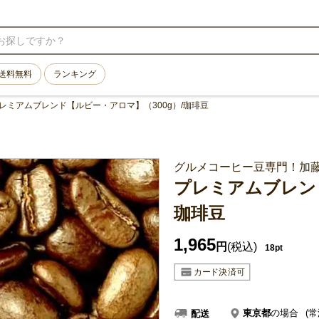
送料無料
ランキング
レミアムブレンド【ルビー・アロマ】（300g）/珈琲豆
グルメコーヒー豆専門！加
プレミアムブレンド
珈琲豆
1,965
円
(税込)
18pt
東京都
の場合
(常
配送