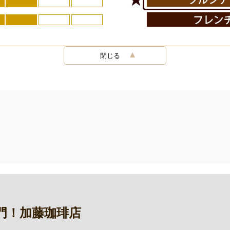
閉じる
門！加藤珈琲店