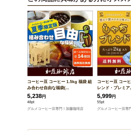
コーヒー豆 コーヒー 1.5kg 福袋 組
コーヒー豆 コーヒー
み合わせ自由な福袋(...
レンド・プレミアム
5,238
5,999
円
円
48pt
55pt
グルメコーヒー豆専門！加藤珈琲店
グルメコーヒー豆専