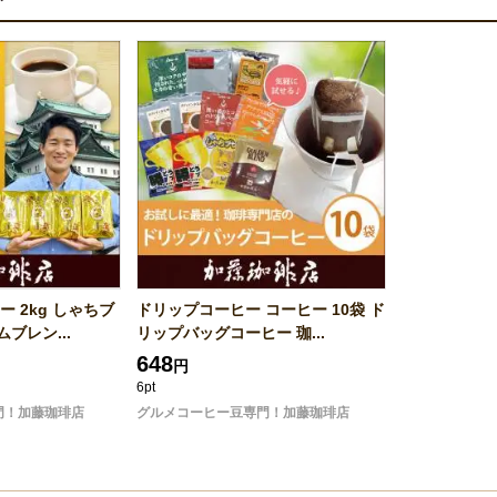
 2kg しゃちブ
ドリップコーヒー コーヒー 10袋 ド
ブレン...
リップバッグコーヒー 珈...
648
円
6pt
門！加藤珈琲店
グルメコーヒー豆専門！加藤珈琲店