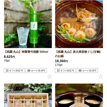
【祇園 丸山】特製青竹焼酎 500ml
【祇園 丸山】炭火焼若狭ぐじ(甘鯛)
のお鍋
8,625
円
78pt
18,360
円
170pt