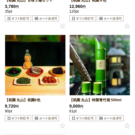
【祇園 丸山】甘味２種セット
【祇園 丸山】祇園９色
3,780
12,960
円
円
35pt
120pt
【祇園 丸山】祇園6色
【祇園 丸山】特製青竹酒 500ml
9,720
9,000
円
円
90pt
81pt