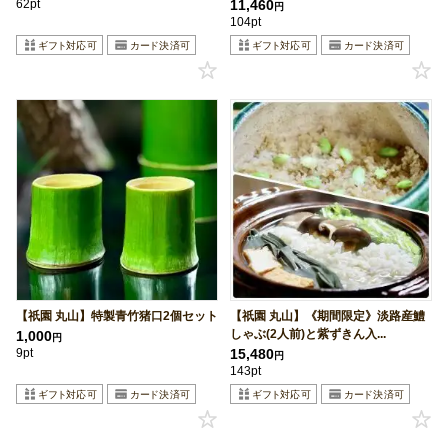
62pt
11,460
円
104pt
【祇園 丸山】特製青竹猪口2個セット
【祇園 丸山】《期間限定》淡路産鱧
しゃぶ(2人前)と紫ずきん入...
1,000
円
9pt
15,480
円
143pt