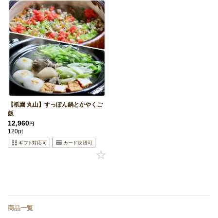
【祇園 丸山】すっぽん鍋とかやくご
飯
12,960
円
120pt
商品一覧