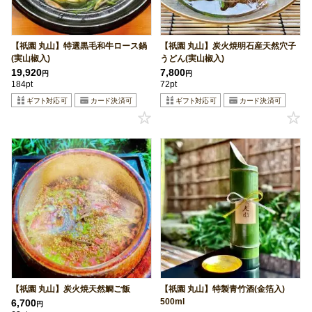
【祇園 丸山】特選黒毛和牛ロース鍋
【祇園 丸山】炭火焼明石産天然穴子
(実山椒入)
うどん(実山椒入)
19,920
7,800
円
円
184pt
72pt
【祇園 丸山】炭火焼天然鯛ご飯
【祇園 丸山】特製青竹酒(金箔入)
500ml
6,700
円