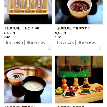
【祇園 丸山】ふりかけ３種
【祇園 丸山】甘味３種セット
6,480
4,860
円
円
60pt
45pt