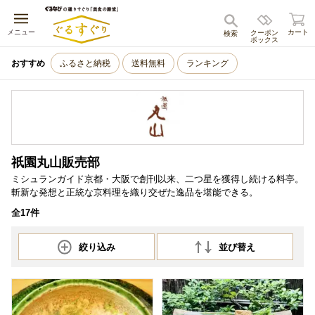
キャンセル
メニュー
カート
クーポン
検索
ボックス
おすすめ
ふるさと納税
送料無料
ランキング
祇園丸山販売部
ミシュランガイド京都・大阪で創刊以来、二つ星を獲得し続ける料亭。
斬新な発想と正統な京料理を織り交ぜた逸品を堪能できる。
全17件
絞り込み
並び替え