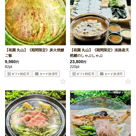
【祇園 丸山】《期間限定》炭火焼鱧
【祇園 丸山】《期間限定》淡路産天
ご飯
然鱧のしゃぶしゃぶ
9,980
23,800
円
円
92pt
220pt