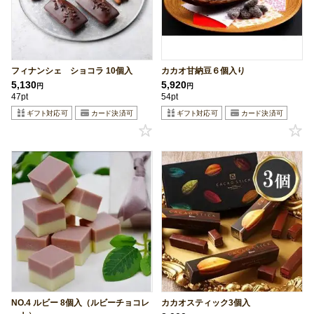
フィナンシェ ショコラ 10個入
カカオ甘納豆６個入り
5,130
5,920
円
円
47pt
54pt
NO.4 ルビー 8個入（ルビーチョコレ
カカオスティック3個入