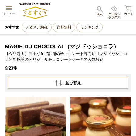
キャンセル
メニュー
カート
クーポン
検索
ボックス
おすすめ
ふるさと納税
送料無料
ランキング
MAGIE DU CHOCOLAT（マジドゥショコラ）
【今話題！】自由が丘で話題のチョコレート専門店《マジドゥショコ
ラ》新感覚のオリジナルチョコレートケーキで人気殺到
全23件
並び替え