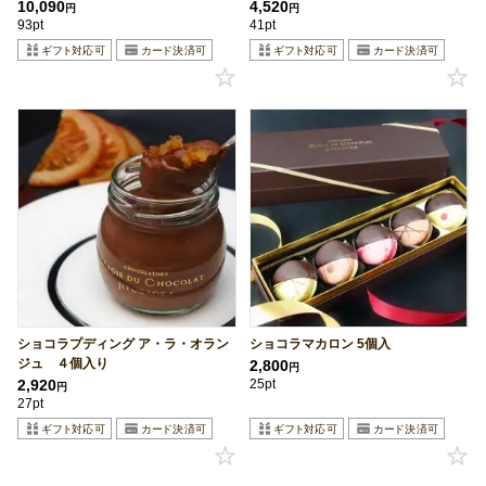
10,090
4,520
円
円
93pt
41pt
ショコラプディング ア・ラ・オラン
ショコラマカロン 5個入
ジュ ４個入り
2,800
円
2,920
25pt
円
27pt