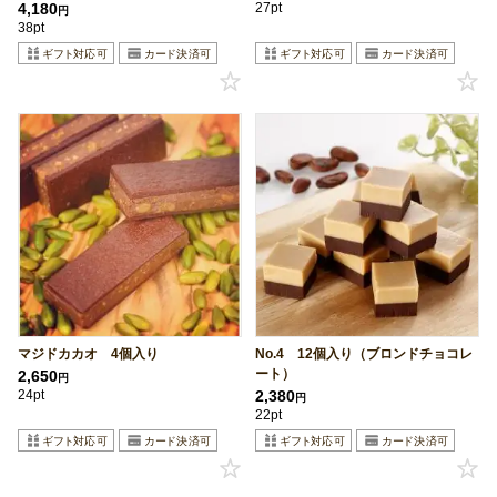
4,180
27pt
円
38pt
マジドカカオ 4個入り
No.4 12個入り（ブロンドチョコレ
ート）
2,650
円
24pt
2,380
円
22pt