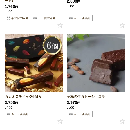
ート）
2,000
円
1,760
18pt
円
16pt
カカオスティック6個入
至極の生ガトーショコラ
3,750
3,970
円
円
34pt
36pt