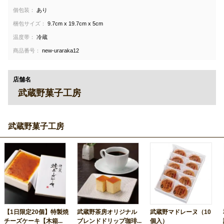
個包装：
あり
梱包サイズ：
9.7cm x 19.7cm x 5cm
温度帯：
冷蔵
商品番号：
new-uraraka12
店舗名
武蔵野菓子工房
武蔵野菓子工房
【1日限定20個】特製焼
武蔵野茶房オリジナル
武蔵野マドレーヌ（10
チーズケーキ【木箱...
ブレンドドリップ珈琲...
個入）