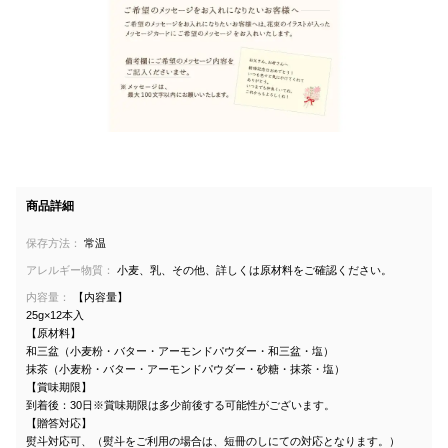
商品詳細
保存方法：
常温
アレルギー物質：
小麦、乳、その他、詳しくは原材料をご確認ください。
内容量：
【内容量】
25g×12本入
【原材料】
和三盆（小麦粉・バター・アーモンドパウダー・和三盆・塩）
抹茶（小麦粉・バター・アーモンドパウダー・砂糖・抹茶・塩）
【賞味期限】
到着後：30日※賞味期限は多少前後する可能性がございます。
【贈答対応】
熨斗対応可、（熨斗をご利用の場合は、短冊のしにての対応となります。）