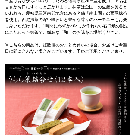
三盆は昔ながらの製法にこだわる徳島県産和三盆を使用。上品な
甘さがお口にすぅっと広がります。抹茶は全国一の生産を誇ると
いわれる、愛知県三河南部地方にある老舗「南山園」の西尾抹茶
を使用。西尾抹茶の深い味わいと豊かな香りのハーモニーもお楽
しみいただけます。1時間にわずか40gしか作れない石臼焼の製法
にこだわった抹茶で、繊細な「和」のお味をご堪能ください。
※こちらの商品は、複数個のおまとめ買いの場合、お届けご希望
日に間に合わない場合がございます。予めご了承くださいませ。