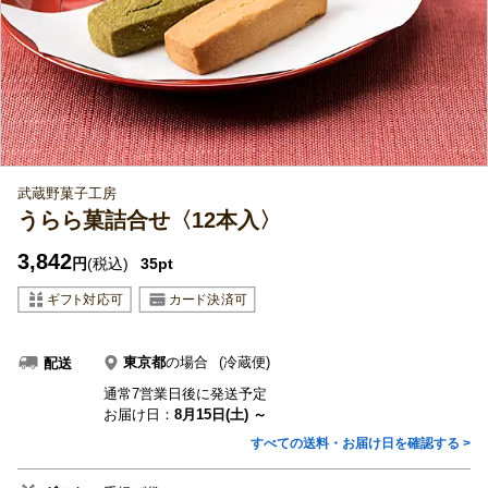
武蔵野菓子工房
うらら菓詰合せ〈12本入〉
3,842
円
(税込)
35pt
東京都
の場合
(冷蔵便)
配送
通常7営業日後に発送予定
お届け日：
8月15日(土) ～
すべての送料・お届け日を確認する >