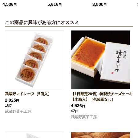
4,536
5,616
3,800
円
円
円
この商品に興味がある方にオススメ
武蔵野マドレーヌ（5個入）
【1日限定20個】特製焼チーズケーキ
【木箱入】［包装紙なし］
2,025
円
18pt
4,536
円
42pt
武蔵野菓子工房
武蔵野菓子工房