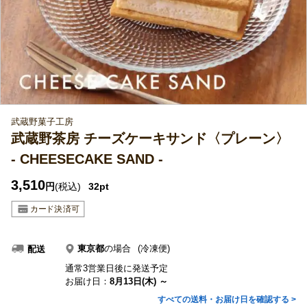
武蔵野菓子工房
武蔵野茶房 チーズケーキサンド〈プレーン〉
- CHEESECAKE SAND -
3,510
円
(税込)
32pt
東京都
の場合
(冷凍便)
配送
通常3営業日後に発送予定
お届け日：
8月13日(木) ～
すべての送料・お届け日を確認する >