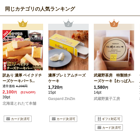
同じカテゴリの人気ランキング
訳あり 濃厚 ベイクドチ
濃厚プレミアムチーズ
武蔵野茶房 特製焼チ
ーズケーキバー 5...
ケーキ
ーズケーキ【わっぱ入...
通常価格
4,298円
1,720
1,580
円
円
2,100
15pt
14pt
円
(51%OFF)
39pt
Gaspard ZinZin
武蔵野菓子工房
北海道とれたて本舗