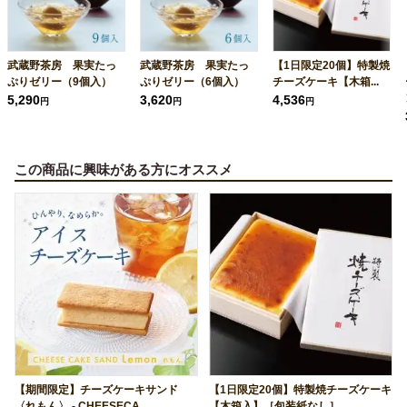
武蔵野茶房 果実たっ
武蔵野茶房 果実たっ
【1日限定20個】特製焼
ぷりゼリー（9個入）
ぷりゼリー（6個入）
チーズケーキ【木箱...
5,290
3,620
4,536
円
円
円
この商品に興味がある方にオススメ
【期間限定】チーズケーキサンド
【1日限定20個】特製焼チーズケーキ
〈れもん〉 - CHEESECA...
【木箱入】［包装紙なし］