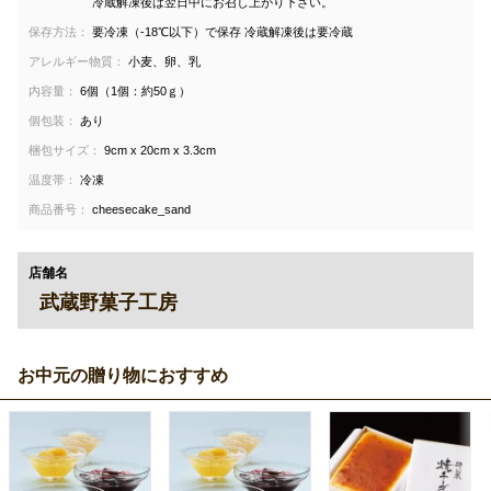
冷蔵解凍後は翌日中にお召し上がり下さい。
保存方法：
要冷凍（-18℃以下）で保存 冷蔵解凍後は要冷蔵
アレルギー物質：
小麦、卵、乳
内容量：
6個（1個：約50ｇ）
個包装：
あり
梱包サイズ：
9cm x 20cm x 3.3cm
温度帯：
冷凍
商品番号：
cheesecake_sand
店舗名
武蔵野菓子工房
お中元の贈り物におすすめ