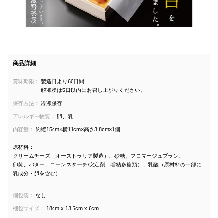
商品詳細
賞味期限：
製造日より60日間
解凍後は5日以内にお召し上がりください。
保存方法：
冷凍保存
アレルギー物質：
卵、乳
内容量：
約縦15cm×横11cm×高さ3.8cm×1個
原材料：
クリームチーズ（オーストラリア製造）、砂糖、フロマージュブラン、
卵黄、バター、コーンスターチ/安定剤（増粘多糖類）、乳酸（原材料の一部に
乳成分・卵を含む）
個包装：
なし
梱包サイズ：
18cm x 13.5cm x 6cm