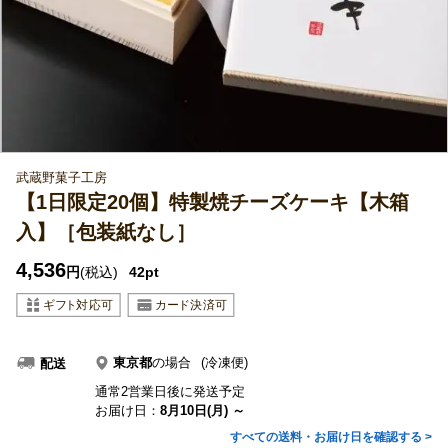
武蔵野菓子工房
【1日限定20個】特製焼チーズケーキ【木箱
入】［包装紙なし］
4,536
円
(税込)
42pt
東京都
の場合
(冷凍便)
配送
通常2営業日後に発送予定
お届け日：
8月10日(月) ～
すべての送料・お届け日を確認する >