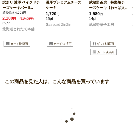
訳あり 濃厚 ベイクドチ
濃厚プレミアムチーズ
武蔵野茶房 特製焼チ
ーズケーキバー 5...
ケーキ
ーズケーキ【わっぱ入...
通常価格
4,298円
1,720
1,580
円
円
2,100
15pt
14pt
円
(51%OFF)
39pt
Gaspard ZinZin
武蔵野菓子工房
北海道とれたて本舗
この商品を見た人は、こんな商品を買っています