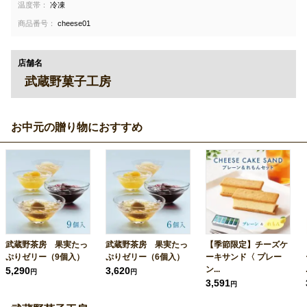
温度帯：
冷凍
商品番号：
cheese01
店舗名
武蔵野菓子工房
お中元の贈り物におすすめ
武蔵野茶房 果実たっ
武蔵野茶房 果実たっ
【季節限定】チーズケ
ぷりゼリー（9個入）
ぷりゼリー（6個入）
ーキサンド〈 プレー
ン...
5,290
3,620
円
円
3,591
円