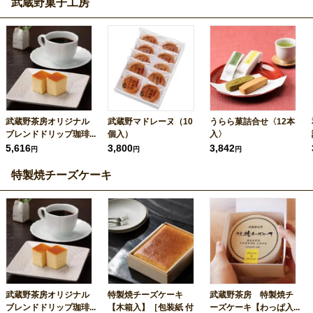
武蔵野菓子工房
武蔵野茶房オリジナル
武蔵野マドレーヌ（10
うらら菓詰合せ〈12本
ブレンドドリップ珈琲...
個入）
入〉
5,616
3,800
3,842
円
円
円
特製焼チーズケーキ
武蔵野茶房オリジナル
特製焼チーズケーキ
武蔵野茶房 特製焼チ
ブレンドドリップ珈琲...
【木箱入】［包装紙 付
ーズケーキ【わっぱ入...