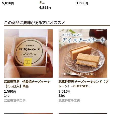
き...
5,616
1,580
円
円
4,811
円
この商品に興味がある方にオススメ
武蔵野茶房 特製焼チーズケーキ
武蔵野茶房 チーズケーキサンド〈プ
【わっぱ入】単品
レーン〉 - CHEESEC...
1,580
3,510
円
円
14pt
32pt
武蔵野菓子工房
武蔵野菓子工房