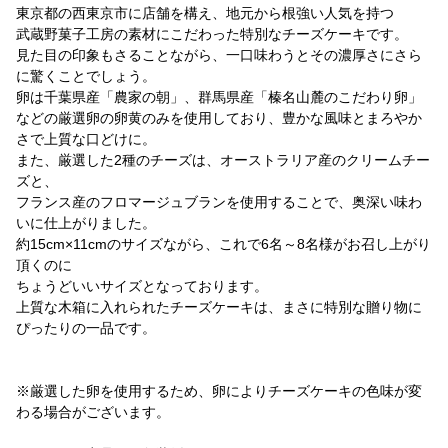
東京都の西東京市に店舗を構え、地元から根強い人気を持つ
武蔵野菓子工房の素材にこだわった特別なチーズケーキです。
見た目の印象もさることながら、一口味わうとその濃厚さにさら
に驚くことでしょう。
卵は千葉県産「農家の朝」、群馬県産「榛名山麓のこだわり卵」
などの厳選卵の卵黄のみを使用しており、豊かな風味とまろやか
さで上質な口どけに。
また、厳選した2種のチーズは、オーストラリア産のクリームチー
ズと、
フランス産のフロマージュブランを使用することで、奥深い味わ
いに仕上がりました。
約15cm×11cmのサイズながら、これで6名～8名様がお召し上がり
頂くのに
ちょうどいいサイズとなっております。
上質な木箱に入れられたチーズケーキは、まさに特別な贈り物に
ぴったりの一品です。
※厳選した卵を使用するため、卵によりチーズケーキの色味が変
わる場合がございます。