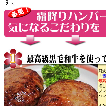
す。
阿波
「
雪
最高
選し
ブレ
ハン
また