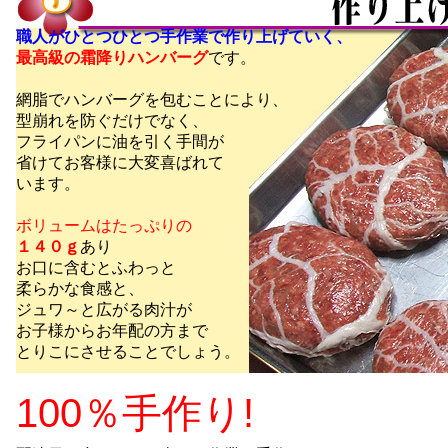
職人がひとつひとつ手作業で作り上げていく、
最高級の霜降りハンバーグ
です。
網脂でハンバーグを包むことにより、
型崩れを防ぐだけでなく、
フライパンに油を引く手間が
省けてお客様に大変喜ばれて
います。
ボリュームはたっぷりの
１４０ｇ
あり
お口に含むとふわっと
柔らかな食感と、
ジュワ～と広がる肉汁が
お子様からお年配の方まで
とりこにさせることでしょう。
100％手作り!