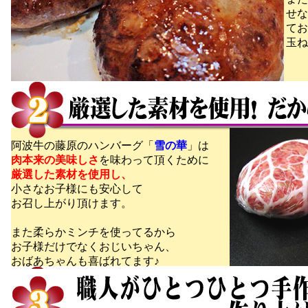
せな
てお
玉ね
阿波牛の藤原のハンバーグ「
雪の華
」は
肉本来の美味しさ
を味わって頂くために
厳選した素材を使用し、
小さなお子様にも安心して
お召し上がり頂けます。
また柔らかミンチを使ってるから
お子様だけでなくおじいちゃん、
おばあちゃんも喜ばれてます♪