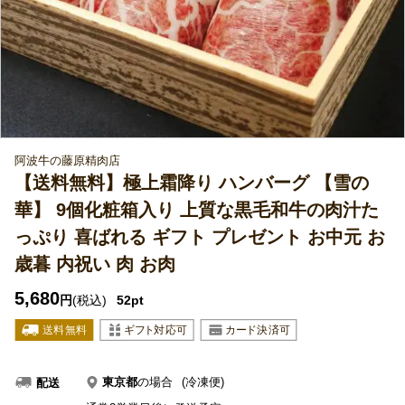
阿波牛の藤原精肉店
【送料無料】極上霜降り ハンバーグ 【雪の
華】 9個化粧箱入り 上質な黒毛和牛の肉汁た
っぷり 喜ばれる ギフト プレゼント お中元 お
歳暮 内祝い 肉 お肉
5,680
円
(税込)
52pt
東京都
の場合
(冷凍便)
配送