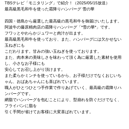
TBSテレビ「モニタリング」で紹介！（2025/05/15放送）
最高級黒毛和牛を使った霜降りハンバーグ 雪の華
四国・徳島から厳選した最高級の黒毛和牛を御届けいたします。
阿波牛の藤原精肉店の霜降りハンバーグ「*雪の華*」です。
フワッとやわらかジュワーと肉汁が出ます。
最高級黒毛和牛を使っており、また、ハンバーグには欠かせない
玉ねぎにも
こだわります。甘みの強い玉ねぎを使っております。
また、肉本来の美味しさを味わって頂く為に厳選した素材を使用
し、小さなお子様にも
安心してお召し上がり頂けます。
また柔らかミンチを使っているから、お子様だけでなくおじいち
ゃん、おばあちゃんにも喜ばれています。
職人がひとつひとつ手作業で作りあげていく、最高級の霜降りハ
ンバーグです。
網脂でハンバーグを包むことにより、型崩れを防ぐだけでなく、
フライパンに脂を
引く手間が省けてお客様に大変喜ばれています。