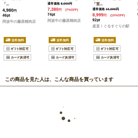
「...
通常価格
8,000円
「宮...
7,380
通常価格
10,000円
4,980
円
(7%OFF)
円
74pt
8,999
46pt
円
(10%OFF)
92pt
阿波牛の藤原精肉店
阿波牛の藤原精肉店
産直！ぐるすぐりの駅
この商品を見た人は、こんな商品を買っています