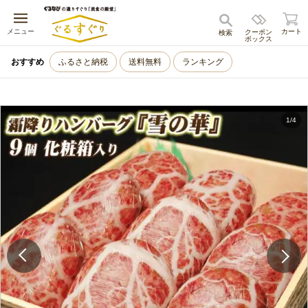
キャンセル
メニュー
カート
クーポン
検索
ボックス
おすすめ
ふるさと納税
送料無料
ランキング
1
/
4