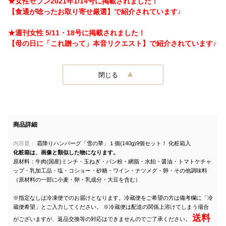
★女性セブン2021年1/14号に掲載されました！
【食通が唸ったお取り寄せ厳選】で紹介されています♪
★週刊女性 5/11・18号に掲載されました！
【母の日に「これ贈って」本音リクエスト】で紹介されています♪
閉じる
商品詳細
内容量：
霜降りハンバーグ「雪の華」１個(140g)9個セット！ 化粧箱入
化粧箱は、画像と類似した物になります。
原材料：牛肉(国産)ミンチ・玉ねぎ・パン粉・網脂・水飴・醤油・トマトケチャ
ップ・乳加工品・塩・コショー・砂糖・ワイン・ナツメグ・卵・その他調味料
（原材料の一部に小麦・卵・乳成分・大豆を含む）
※指定なしは冷凍便でのお届けとなります。冷蔵便をご希望の方は備考欄に「冷
蔵便希望」とご入力してください。 ※冷蔵便は配送の関係上溶けてしまう場合
送料
がございますが、返品交換等の対応はできませんのでご了承ください。