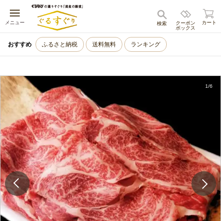
キャンセル
メニュー
カート
クーポン
検索
ボックス
おすすめ
ふるさと納税
送料無料
ランキング
1
/
6