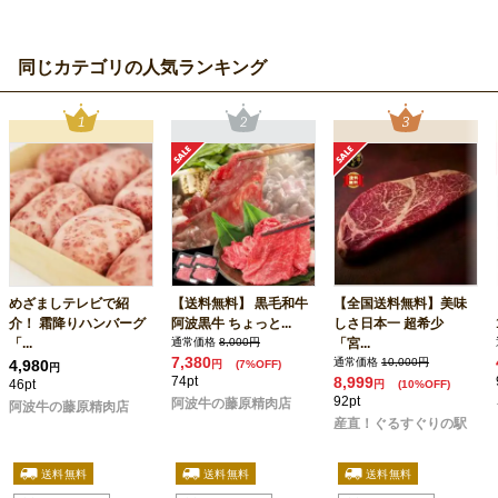
同じカテゴリの人気ランキング
めざましテレビで紹
【送料無料】 黒毛和牛
【全国送料無料】美味
介！ 霜降りハンバーグ
阿波黒牛 ちょっと...
しさ日本一 超希少
「...
通常価格
8,000円
「宮...
7,380
通常価格
10,000円
4,980
円
(7%OFF)
円
74pt
8,999
46pt
円
(10%OFF)
92pt
阿波牛の藤原精肉店
阿波牛の藤原精肉店
産直！ぐるすぐりの駅