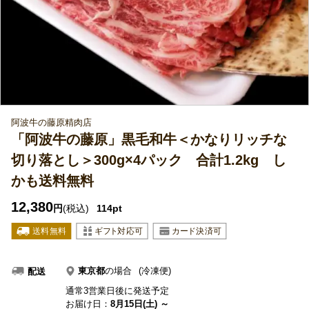
阿波牛の藤原精肉店
「阿波牛の藤原」黒毛和牛＜かなりリッチな
切り落とし＞300g×4パック 合計1.2kg し
かも送料無料
12,380
円
(税込)
114pt
東京都
の場合
(冷凍便)
配送
通常3営業日後に発送予定
お届け日：
8月15日(土) ～