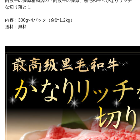
阿波牛の藤原精肉店の「阿波牛の藤原」黒毛和牛＜かなりリッチ
な切り落とし
内容：300g×4パック（合計1.2kg）
送料：無料