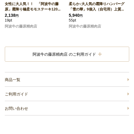
女性に大人気！！ 「阿波牛の藤
柔らか♪大人気の霜降りハンバーグ
原」霜降り極柔モモステーキ120...
「雪の華」9個入（自宅用）上質...
2,138
5,940
円
円
19pt
55pt
阿波牛の藤原精肉店
阿波牛の藤原精肉店
阿波牛の藤原精肉店 のご利用ガイド
商品一覧
ご利用ガイド
お問い合わせ