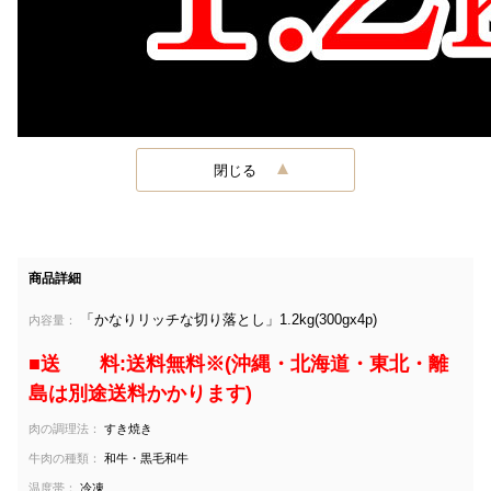
閉じる
商品詳細
「かなりリッチな切り落とし」1.2kg(300gx4p)
内容量：
■送 料:送料無料※(沖縄・北海道・東北・離
島は別途送料かかります)
肉の調理法：
すき焼き
牛肉の種類：
和牛・黒毛和牛
温度帯：
冷凍