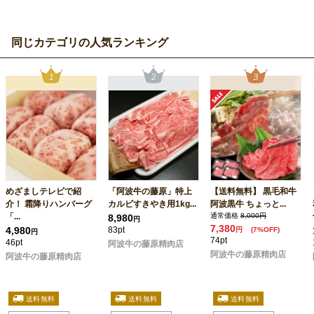
同じカテゴリの人気ランキング
めざましテレビで紹
「阿波牛の藤原」特上
【送料無料】 黒毛和牛
介！ 霜降りハンバーグ
カルビすきやき用1kg...
阿波黒牛 ちょっと...
「...
通常価格
8,000円
8,980
円
7,380
4,980
83pt
円
(7%OFF)
円
74pt
46pt
阿波牛の藤原精肉店
阿波牛の藤原精肉店
阿波牛の藤原精肉店