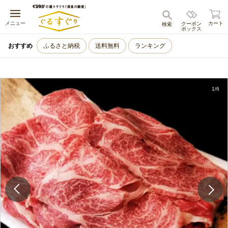
キャンセル
メニュー
カート
クーポン
検索
ボックス
おすすめ
ふるさと納税
送料無料
ランキング
1
/
6