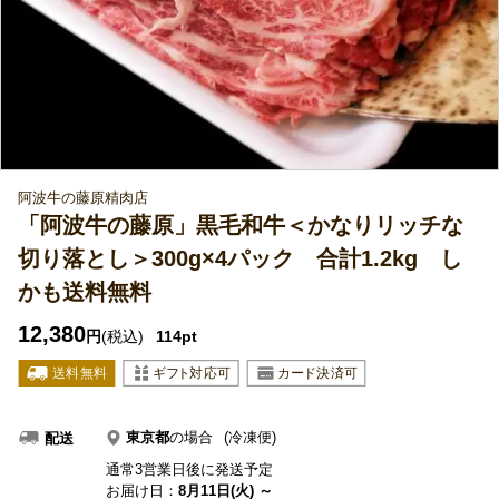
阿波牛の藤原精肉店
「阿波牛の藤原」黒毛和牛＜かなりリッチな
切り落とし＞300g×4パック 合計1.2kg し
かも送料無料
12,380
円
(税込)
114pt
東京都
の場合
(冷凍便)
配送
通常3営業日後に発送予定
お届け日：
8月11日(火) ～