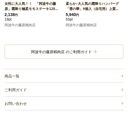
女性に大人気！！ 「阿波牛の藤
柔らか♪大人気の霜降りハンバーグ
原」霜降り極柔モモステーキ120...
「雪の華」9個入（自宅用）上質...
2,138
5,940
円
円
19pt
55pt
阿波牛の藤原精肉店
阿波牛の藤原精肉店
阿波牛の藤原精肉店 のご利用ガイド
商品一覧
ご利用ガイド
お問い合わせ