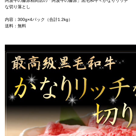
阿波牛の藤原精肉店の「阿波牛の藤原」黒毛和牛＜かなりリッチ
な切り落とし
内容：300g×4パック（合計1.2kg）
送料：無料