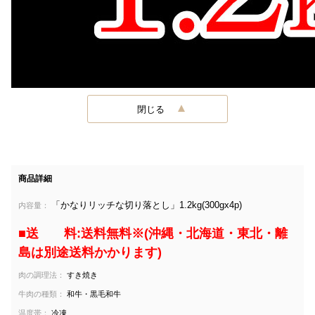
閉じる
商品詳細
「かなりリッチな切り落とし」1.2kg(300gx4p)
内容量：
■送 料:送料無料※(沖縄・北海道・東北・離
島は別途送料かかります)
肉の調理法：
すき焼き
牛肉の種類：
和牛・黒毛和牛
温度帯：
冷凍