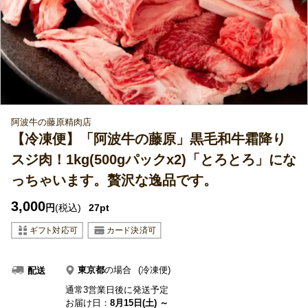
阿波牛の藤原精肉店
【冷凍便】「阿波牛の藤原」黒毛和牛霜降り
スジ肉！1kg(500gパックx2)「とろとろ」にな
っちゃいます。贅沢な逸品です。
3,000
円
(税込)
27pt
東京都
の場合
(冷凍便)
配送
通常3営業日後に発送予定
お届け日：
8月15日(土) ～