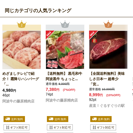
同じカテゴリの人気ランキング
めざましテレビで紹
【送料無料】 黒毛和牛
【全国送料無料】美味
介！ 霜降りハンバーグ
阿波黒牛 ちょっと...
しさ日本一 超希少
「...
通常価格
8,000円
「宮...
7,380
通常価格
10,000円
4,980
円
(7%OFF)
円
74pt
8,999
46pt
円
(10%OFF)
92pt
阿波牛の藤原精肉店
阿波牛の藤原精肉店
産直！ぐるすぐりの駅