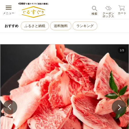
キャンセル
メニュー
カート
クーポン
検索
ボックス
おすすめ
ふるさと納税
送料無料
ランキング
1
/
3