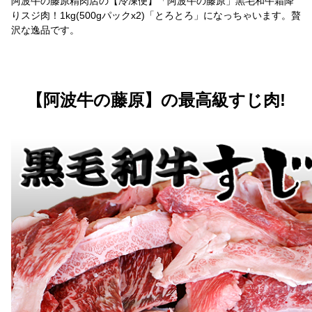
阿波牛の藤原精肉店の【冷凍便】「阿波牛の藤原」黒毛和牛霜降
りスジ肉！1kg(500gパックx2)「とろとろ」になっちゃいます。贅
沢な逸品です。
【阿波牛の藤原】の最高級すじ肉!