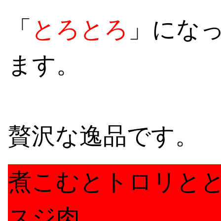
「
とろとろ
」にな
ます。
贅沢な逸品です。
煮こむとトロリと
スジ肉