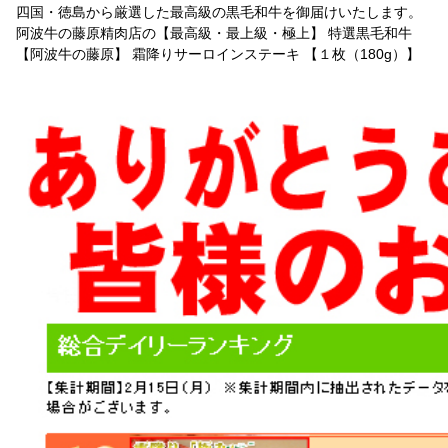
四国・徳島から厳選した最高級の黒毛和牛を御届けいたします。
阿波牛の藤原精肉店の【最高級・最上級・極上】 特選黒毛和牛
【阿波牛の藤原】 霜降りサーロインステーキ 【１枚（180g）】