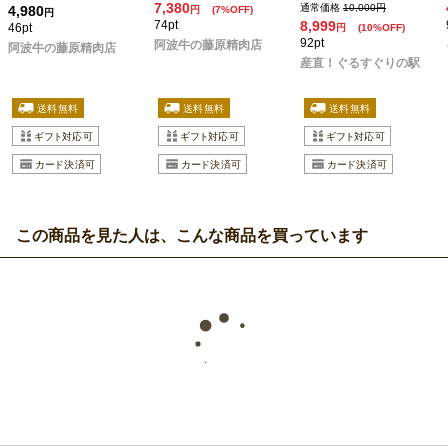
7,380
通常価格
10,000円
4,980
円
(7%OFF)
円
74pt
8,999
46pt
円
(10%OFF)
92pt
阿波牛の藤原精肉店
阿波牛の藤原精肉店
産直！ぐるすぐりの駅
この商品を見た人は、こんな商品を買っています