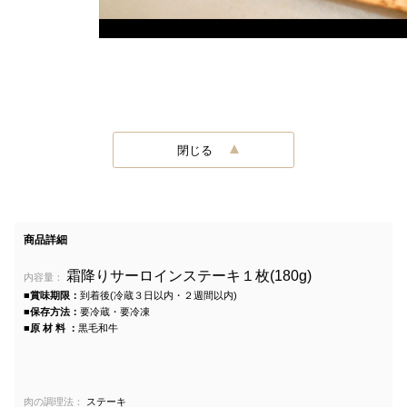
閉じる
商品詳細
霜降りサーロインステーキ１枚(180g)
内容量：
■賞味期限：
到着後(冷蔵３日以内・２週間以内)
■保存方法：
要冷蔵・要冷凍
■原 材 料 ：
黒毛和牛
肉の調理法：
ステーキ