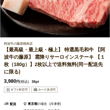
阿波牛の藤原精肉店
【最高級・最上級・極上】 特選黒毛和牛 【阿
波牛の藤原】 霜降りサーロインステーキ 【１
枚（180g）】2枚以上で送料無料(同一配送先
に限る)
3,980
円
(税込)
36pt
東京都
の場合
(冷凍便)
配送