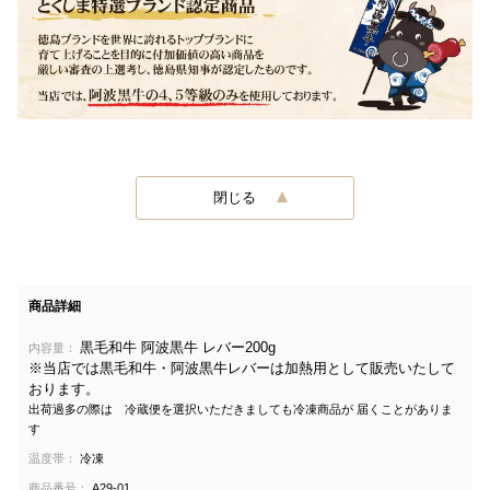
閉じる
商品詳細
黒毛和牛 阿波黒牛 レバー200g
内容量：
※当店では黒毛和牛・阿波黒牛レバーは加熱用として販売いたして
おります。
出荷過多の際は 冷蔵便を選択いただきましても冷凍商品が 届くことがありま
す
温度帯：
冷凍
商品番号：
A29-01