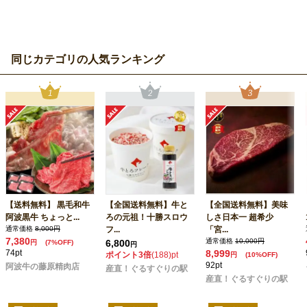
同じカテゴリの人気ランキング
【送料無料】 黒毛和牛
【全国送料無料】牛と
【全国送料無料】美味
阿波黒牛 ちょっと...
ろの元祖！十勝スロウ
しさ日本一 超希少
通常価格
8,000円
フ...
「宮...
7,380
通常価格
10,000円
6,800
円
(7%OFF)
円
74pt
8,999
ポイント3倍
(188)pt
円
(10%OFF)
92pt
阿波牛の藤原精肉店
産直！ぐるすぐりの駅
産直！ぐるすぐりの駅