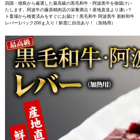
四国・徳島から厳選した最高級の黒毛和牛・阿波黒牛を御届けい
たします。阿波牛の藤原精肉店の栄養満点！産地直送より凄い？
ト畜場から検査済みをすぐにお届け！黒毛和牛 阿波黒牛 新鮮和牛
レバー1パック200ｇ入り！鮮度に自信あり！（加熱用）