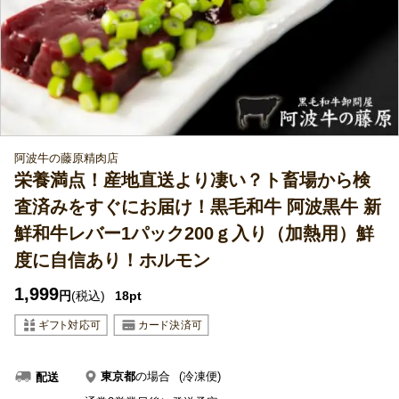
阿波牛の藤原精肉店
栄養満点！産地直送より凄い？ト畜場から検
査済みをすぐにお届け！黒毛和牛 阿波黒牛 新
鮮和牛レバー1パック200ｇ入り（加熱用）鮮
度に自信あり！ホルモン
1,999
円
(税込)
18pt
東京都
の場合
(冷凍便)
配送