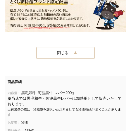
閉じる
商品詳細
黒毛和牛 阿波黒牛 レバー200g
内容量：
※当店では黒毛和牛・阿波黒牛レバーは加熱用として販売いたして
おります。
出荷過多の際は 冷蔵便を選択いただきましても冷凍商品が 届くことがありま
す
温度帯：
冷凍
商品番号：
A29-01