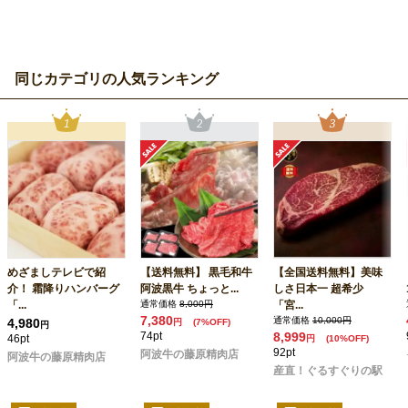
同じカテゴリの人気ランキング
めざましテレビで紹
【送料無料】 黒毛和牛
【全国送料無料】美味
介！ 霜降りハンバーグ
阿波黒牛 ちょっと...
しさ日本一 超希少
「...
通常価格
8,000円
「宮...
7,380
通常価格
10,000円
4,980
円
(7%OFF)
円
74pt
8,999
46pt
円
(10%OFF)
92pt
阿波牛の藤原精肉店
阿波牛の藤原精肉店
産直！ぐるすぐりの駅