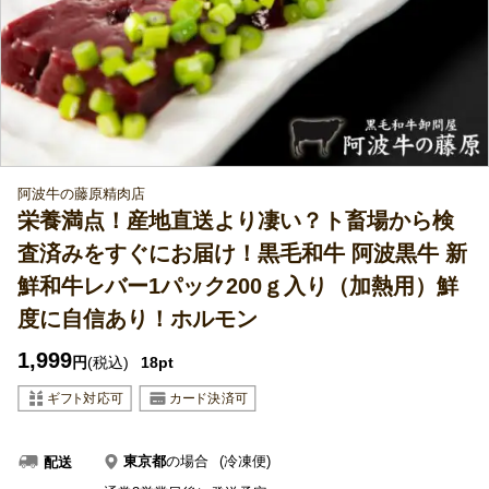
阿波牛の藤原精肉店
栄養満点！産地直送より凄い？ト畜場から検
査済みをすぐにお届け！黒毛和牛 阿波黒牛 新
鮮和牛レバー1パック200ｇ入り（加熱用）鮮
度に自信あり！ホルモン
1,999
円
(税込)
18pt
東京都
の場合
(冷凍便)
配送