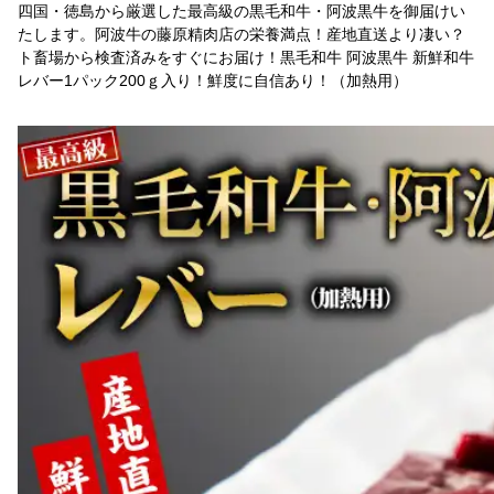
四国・徳島から厳選した最高級の黒毛和牛・阿波黒牛を御届けい
たします。阿波牛の藤原精肉店の栄養満点！産地直送より凄い？
ト畜場から検査済みをすぐにお届け！黒毛和牛 阿波黒牛 新鮮和牛
レバー1パック200ｇ入り！鮮度に自信あり！（加熱用）